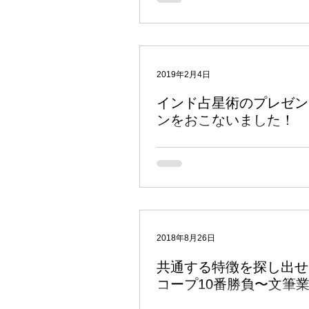
思います。 今日は、 ジェイミニ・ア
いて。 惑星のアスペクトの基本ルー
インド占星術のアスペクト・ルール 
たが、この記事で解説したのは一般的
占星術 ※1 のルール。 ジェイミニ
2019年2月4日
は、アスペクトにおいてもまったく違
用される、というのは以前解説した通りで
インド占星術のプレゼン
なのは星座の三分類 ここで、以前の記事「 【ジェ
イミニ占星術】星座の三分類法 」を
ンをおこないました！
てみましょう。 12星座は 活動 ・ 不動
つの性質に分類されるということでし
先週の土曜日、清水俊介先生の生徒さ
ニ・アスペクトは、この三分類を覚え
を対象に、2時間ほどのプレゼンテー
理解できません。逆に、ざっくりとで
した！ テーマは「作家・文筆家のホ
に入っていればとても簡単です。 それでは、具体的
究」。 これはとにかく文章に関わる
にアスペクト・ルールを見てみましょう。 
ープを集め、どのような共通点が見ら
活動星座は不動星座にアスペクトする
してみるというもので、以前に取り組ん
図で示すとこんな感じになります。上
座を例に挙げていますが、同じ活動星
2018年8月26日
からは牡牛座・蠍座・水瓶座にアス
共通する特徴を探し出せ
コープ10番勝負〜文筆
『ハリー・ポッター』シリーズの生み