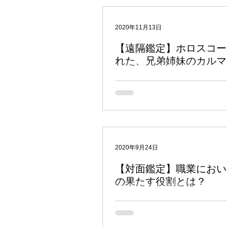
がめぐってくる」...
2020年11月13日
【遠隔鑑定】ホロスコー
れた、兄弟姉妹のカルマ
解説記事も久々になってしまいました
し前の遠隔鑑定から「兄弟（姉妹）運
いて取り上げてみたいと思います。 
福岡在住のYさん。以前僕の師匠の清
も見てもらったことがあるようで、久
の占星術師の意見も聞いてみたいという
2020年9月24日
【対面鑑定】職業におい
の果たす役割とは？
ちょっと久々の更新になってしまいま
は占星術で読み解く職業、そして土星
について見てみたいと思います。 たとえば、「植