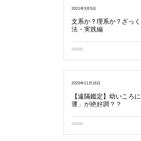
インド占星術のキホン
鑑定
2021年3月5日
文系か？理系か？ざっく
法・実践編
マンデーン（政治・時事）
昨年、「一生に一度は、映画館でジブ
う企画で『もののけ姫』を観て超感動
が、その時にナウシカも見ておけばよ
ムフールタ（吉日選定）
ナ
しています。 多くの方が指摘されて
ウシカで描かれた世界観は本当に慧眼
崎駿監督の先見の明を思い知らされます
マントラ
日々の雑感
2020年11月16日
【遠隔鑑定】幼いころに
運」が絶好調？？
インド占星術の勉強を進め、実際にホ
読めるようになった人の中には次のよ
つ人もいるでしょう。 「幼年期・少
婚や仕事に良いダシャー（時期）がめ
どうなるのか？」 「最適な時期に、