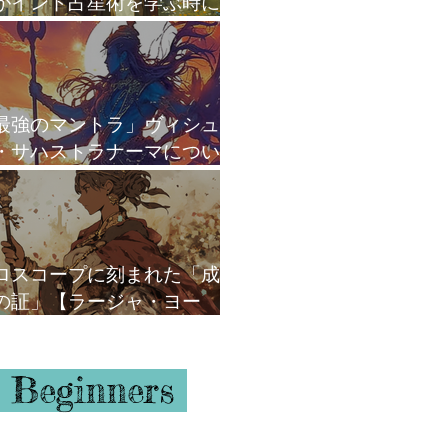
がインド占星術を学ぶ時に
がけていること
最強のマントラ」ヴィシュ
・サハストラナーマについ
ロスコープに刻まれた「成
の証」【ラージャ・ヨー
】
 Beginners