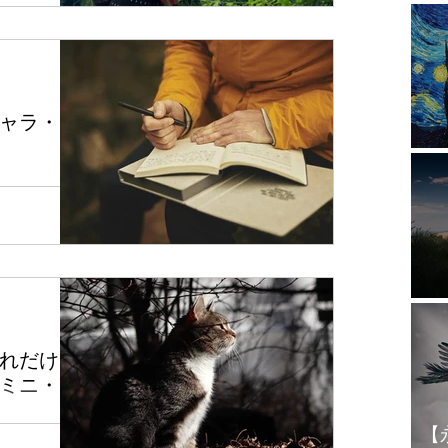
み取れたとし
業になるといっ
ャラ・ダ
惑
星術について
の記事「【ジェ
たい！ジェイ
アスペクトと
シャーを使っ
..
1
れだけは
ミニ・ア
【
していこうと