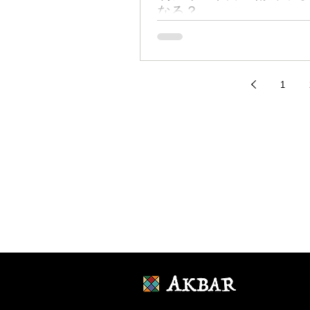
なる？
山口県周防大島町で、12日から行方
た男の子が3日後の15日朝に発見され
男の子の脅威の生命力、そして「奇跡
立役者となった78歳のスーパーボラ
1
春夫さんの活躍が世間の耳目を集めまし