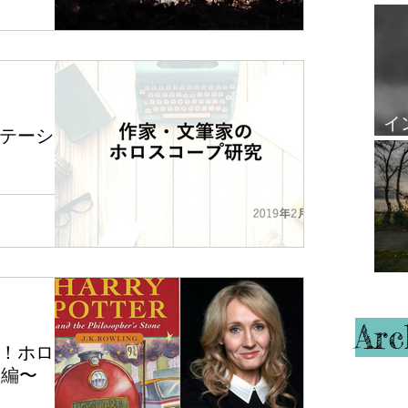
覧
スペクト につ
ルについては「
」で解説しまし
な パラシャラ
占星術において
った法則が適
す。 重要
イ
テーショ
ル
もう一度見返し
 ・ 柔軟 の3
た。 ジェイミ
んのグループ
ていなければ
ションを行いま
も上の図が頭
ロスコープ研
職業のホロスコ
原則①
れるのか検証
 わかりやすく
だ「...
ハ
の図では牡羊
座である蟹座
Arc
！ホロス
業編〜
の親、J・K・