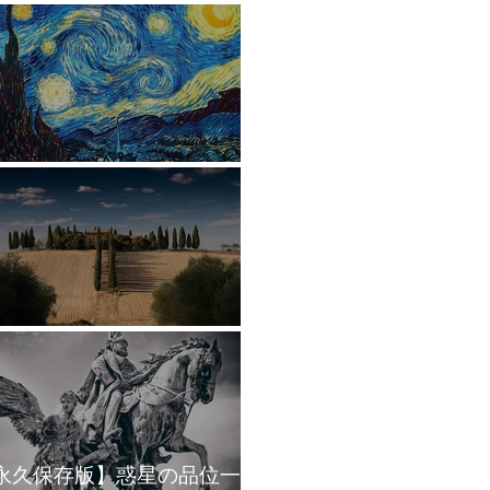
星の象意まとめ
2ハウスの象意まとめ
永久保存版】惑星の品位一