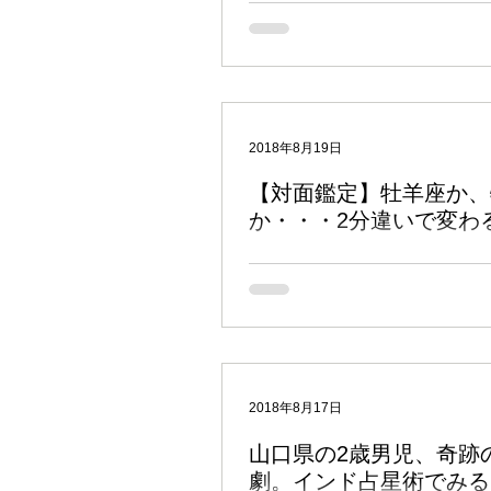
ローリング 「検証では最低でも25以
プを用いなさい」（by K.N.Rao） 
の「ホロスコープ10番勝負」は、あ
に基づいて収集した10のホロスコー
いうコーナーです。...
2018年8月19日
【対面鑑定】牡羊座か、
か・・・2分違いで変わ
どーもこんちは。アキュバルです。 
のレポートです。 いやー夏休みです
関係のない話なので、今日も「ルマン
片手に鑑定作業です。 ところで以前
依頼が増えているというご報告をした
すが、ここ最近の傾向として、綿密な時
2018年8月17日
山口県の2歳男児、奇跡
劇。インド占星術でみる