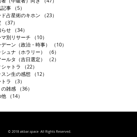
習者（中級者）向き
（47）
47件の記事
気記事
（5）
5件の記事
ンド占星術のキホン
（23）
23件の記事
定
（37）
37件の記事
知らせ
（34）
34件の記事
ーマ別リサーチ
（10）
10件の記事
ンデーン（政治・時事）
（10）
10件の記事
ラシュナ（ホラリー）
（6）
6件の記事
フールタ（吉日選定）
（2）
2件の記事
クシャトラ
（22）
22件の記事
ッスン生の感想
（12）
12件の記事
ントラ
（3）
3件の記事
々の雑感
（36）
36件の記事
の他
（14）
14件の記事
東京都
© 2018 akbar.space All Rights Reserved.