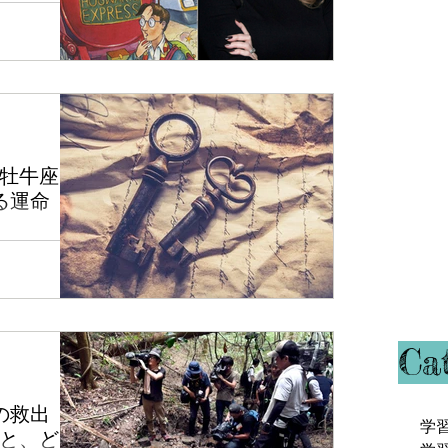
上のホロスコー
ということで、こ
る特定のテーマ
プを検証すると
牡牛座
る運命
今回は対面鑑定
ね。まあ僕には
ドアイス」を
の記事で、最近
ばかりなので
刻...
Ca
の救出
学
と、どう