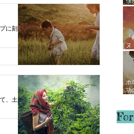
僕
心
プに刻ま
「
ヌ
が、今回は少
て
」の見方につ
鑑定の依頼主は
水俊介先生に
しぶりにほか
ことで...
ホ
功
ガ
て、土星
For
したが、今回
の果たす役割