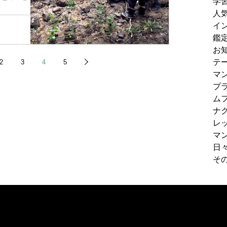
学
人
イ
不明になってい
た事件。 2歳の
鑑
の救出劇」の
お
ンティア、尾畠
テ
2
3
4
5
た。...
マ
プ
ム
ナ
レ
マ
日
そ