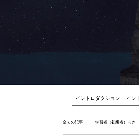
イントロダクション
イン
全ての記事
学習者（初級者）向き