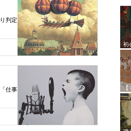
お知らせ
テーマ別リサーチ
り判定
プラシュナ（ホラリー）
リを。」とい
初
したのです
かったと後悔
占
クシャトラ
レッスン生の感想
いましたが、ナ
というか、宮
。...
その他
【
「仕事
と
ロスコープを
うな疑問を持
年（女）期に結
ぐってきたら
最適なダシャー