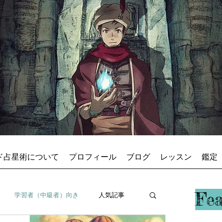
ド占星術について
プロフィール
ブログ
レッスン
鑑定
占星術師アキ
Fe
学習者（中級者）向き
人気記事