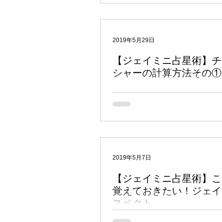
物」がその人の職業に関わることが読
ます。 しかし、植物を扱うことが職
ても、その形態はさまざまです。...
2019年5月29日
【ジェイミニ占星術】チ
シャーの計算方法その①
今回も前回に引き続き、ジェイミニ占
解説していきたいと思います。 前回
イミニ占星術】これだけは覚えておき
ミニ・アスペクト」ではジェイミニ・
チャラ・カーラカ、そしてチャラ・ダ
たリーディング例をご紹介しました。.
2019年5月7日
【ジェイミニ占星術】こ
覚えておきたい！ジェイ
スペクト
今回もジェイミニ占星術の基本を解説