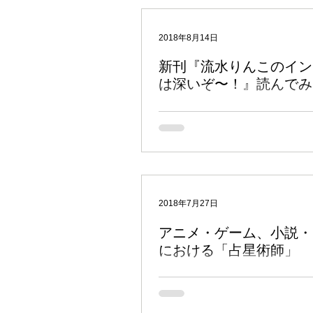
春夫さんの活躍が世間の耳目を集めまし
2018年8月14日
新刊『流水りんこのイン
は深いぞ〜！』読んでみ
こんにちは、アキュバルです。 清水
を受けていたということで、実は一ヶ
発売を楽しみにしていたこちらのコミ
売となりましたので、さっそく読んで
水りんこさんの著作は読んだことなか
ど、渡印歴30年以上ということで、かな
2018年7月27日
アニメ・ゲーム、小説・
における「占星術師」
ゲーム 『アルケミアストーリーズ』の
回は箸休め的な（あまり占星術と関係
す。 個人的な話なんですが、僕はフ