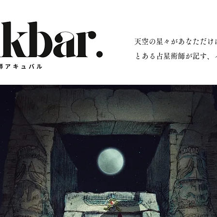
​天空の星々があなただ
星術師アキュバル公式サイト
とある占星術師が記す、