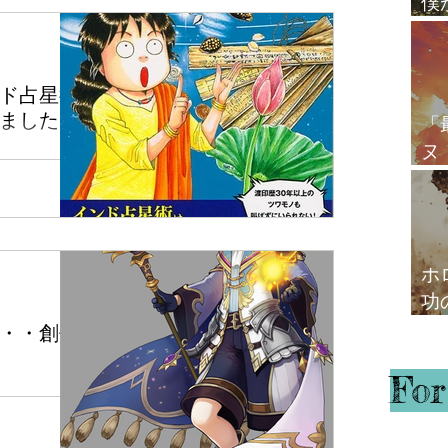
僕
た。...
心
ド占星術
ました
「
ヌ
俊介先生が取材
て
月以上前から
ック。 先週発
みました。 流
ったんですけ
...
ホ
功
ガ
・・創作
For
占星術師 今
ない）記事で
ァンタジーもの