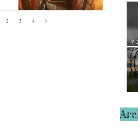
ですが、一駅離
覧
します。...
2
3
4
イ
ル
ハ
Arc