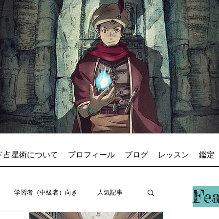
ド占星術について
プロフィール
ブログ
レッスン
鑑定
占星術師アキ
Fe
学習者（中級者）向き
人気記事