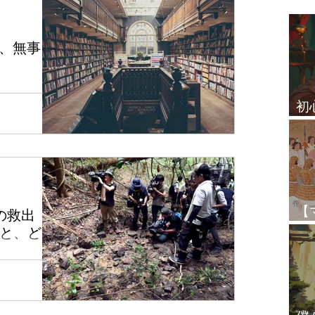
お知らせ
テーマ別リサーチ
ル、無事に
プラシュナ（ホラリー）
※1がラーフ期
初
まり、今まさに
てわけです。
占
クシャトラ
レッスン生の感想
の影響かわから
が良くないん
...
その他
【
の救出
と
と、どう
不明になってい
た事件。 2歳の
の救出劇」の
ンティア、尾畠