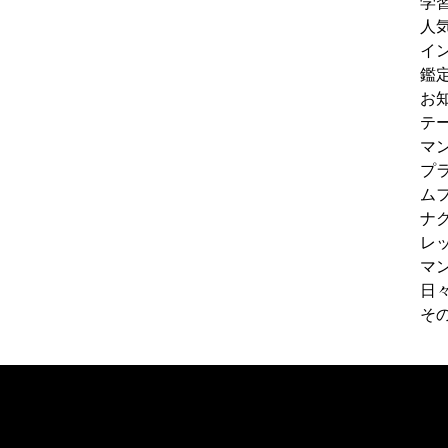
学
人
イ
鑑
お
テ
マ
プ
ム
ナ
レ
マ
日
そ