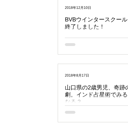
インド占星術のキホン
鑑定
2018年12月10日
BVBウインタースクー
終了しました！
マンデーン（政治・時事）
実は、あさって僕のマハー・ダシャー
から木星期に変わるんですよね。 つ
ダシャー・チッドラ※2の真っ最中っ
ムフールタ（吉日選定）
ナ
ラーフ期、長かったなぁ・・・。 そ
ないですが、今週は本当にずっと体調
ですよね。まさに季節が変わる間際の「
マントラ
日々の雑感
2018年8月17日
山口県の2歳男児、奇跡
劇。インド占星術でみる
なる？
山口県周防大島町で、12日から行方
た男の子が3日後の15日朝に発見され
男の子の脅威の生命力、そして「奇跡
立役者となった78歳のスーパーボラ