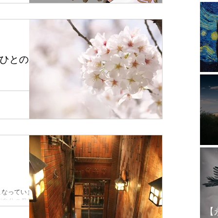
988年に水野良
、いわゆる
...
ひとのホ
惑
んのご紹介で
。 Hさんには
だいているの
回鑑定させてい
ん。今は漫画
るの...
1
こなっていま
が自分の母校な
【
い入れがある