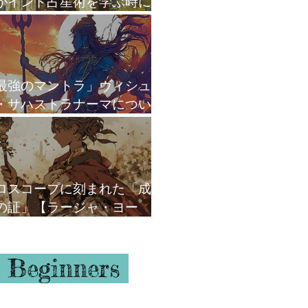
がインド占星術を学ぶ時に
がけていること
最強のマントラ」ヴィシュ
・サハストラナーマについ
ロスコープに刻まれた「成
の証」【ラージャ・ヨー
】
 Beginners