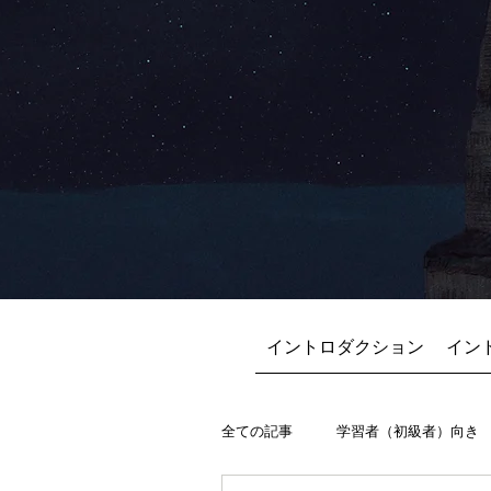
イントロダクション
イン
全ての記事
学習者（初級者）向き