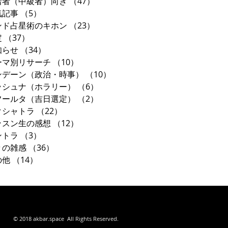
習者（中級者）向き
（47）
47件の記事
気記事
（5）
5件の記事
ンド占星術のキホン
（23）
23件の記事
定
（37）
37件の記事
知らせ
（34）
34件の記事
ーマ別リサーチ
（10）
10件の記事
ンデーン（政治・時事）
（10）
10件の記事
ラシュナ（ホラリー）
（6）
6件の記事
フールタ（吉日選定）
（2）
2件の記事
クシャトラ
（22）
22件の記事
ッスン生の感想
（12）
12件の記事
ントラ
（3）
3件の記事
々の雑感
（36）
36件の記事
の他
（14）
14件の記事
東京都
© 2018 akbar.space All Rights Reserved.