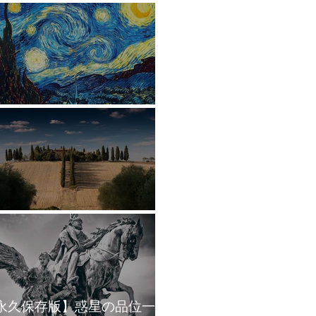
星の象意まとめ
2ハウスの象意まとめ
永久保存版】惑星の品位一