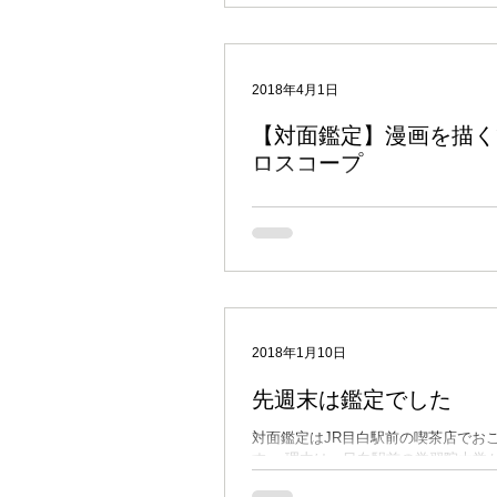
の小説や作品、ゲームが好きです。 1
氏の『ロードス島戦記』を読んで以来
「ファンタジーもの」に激ハマリしてき
2018年4月1日
【対面鑑定】漫画を描く
ロスコープ
先週末の土曜日は、以前鑑定したHさ
同僚の方を鑑定させていただきました
これまでにも何人もの方をご紹介いた
で、ありがたい限りです。 さて、今
ただいた方は、（もと）漫画家のMさ
は描かずに、デザイン系の仕事をしてい
2018年1月10日
先週末は鑑定でした
対面鑑定はJR目白駅前の喫茶店でお
す。 理由は、目白駅前の学習院大学
ので、この近辺には特別な親しみと思