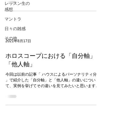
レッスン生の
たばかりのみなさんとワイワイ楽しみながらやってい
感想
ます。...
マントラ
日々の雑感
その他
2021年8月17日
ホロスコープにおける「自分軸」と
「他人軸」
今回は以前の記事「 ハウスによるパーソナリティ分析
」で紹介した「自分軸」と「他人軸」の違いについ
て、実例を挙げてその違いを見てみたいと思います。
復習になりますが、ホロスコープに惑星が分布する
「エリア」によってその人のパーソナリティを「自」
「他」「私」「公」という4つの軸で理解しようという
ものでした。 上の図はその軸をわかりやすく図示した
ものになります。 それでは、具体例を見ていきましょ
う。 「他人軸」のホロスコープ こちらは先日鑑定した
Kさんのホロスコープ。 7室周辺に5つもの惑星が在住
しており、明らかに「他人軸」型のホロスコープで