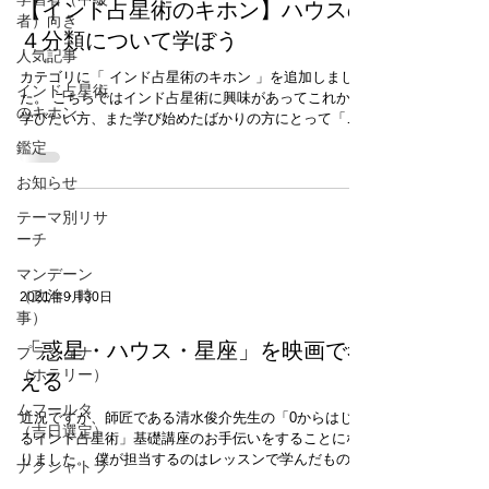
【インド占星術のキホン】ハウスの
者）向き
４分類について学ぼう
人気記事
カテゴリに「 インド占星術のキホン 」を追加しまし
インド占星術
た。 こちらではインド占星術に興味があってこれから
のキホン
学びたい方、また学び始めたばかりの方にとって「入
口」となる考え方、「絶対に外せない」基礎知識につ
鑑定
いて紹介していきたいと思います。 すでに過去記事も
お知らせ
このカテゴリにいくつか並んでますので、よければご
参照ください！ 今回は ハウス分類 について。 このサ
テーマ別リサ
イトを開設してもう7年経ちますが、実はまだ一度もち
ーチ
ゃんと解説したことがありませんでした。。。 しか
し、インド占星術を学ぶうえでこの「ハウス分類」は
マンデーン
最重要の概念であるといっても過言ではありません。
（政治・時
2021年9月30日
なぜなら、インド占星術のリーディングにとって最も
事）
重要なのは「星座」ではなく、「ハウス」だからで
す。 インド占星術におけるハウス分類は色々あります
「惑星・ハウス・星座」を映画で考
プラシュナ
が、「基礎の基礎」にして最重要と言えるのは次の4分
（ホラリー）
える
類です。 ケンドラ トリコーナ ウパチャヤ ドゥシュタ
ムフールタ
ナ 実際にレッスンを受けている方や書籍を読み進めて
近況ですが、師匠である清水俊介先生の「0からはじめ
（吉日選定）
いる方は、それこそ耳にタコができるほど聞かされて
るインド占星術」基礎講座のお手伝いをすることにな
いる用語ではないでしょうか？ では、これらの4つの
りました。 僕が担当するのはレッスンで学んだものを
ナクシャトラ
カテゴリについて解説し
アウトプットする「ワーク」で、インド占星術を始め