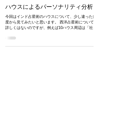
2021年6月4日
ハウスによるパーソナリティ分析
今回はインド占星術のハウスについて、少し違った角
度から見てみたいと思います。 西洋占星術については
詳しくはないのですが、例えば10ハウス周辺は「社会
的頂点」を意味するPublic（公）な領域という共通認
識があると思います。 その対角線に位置する4ハウス
周辺がPrivate（私）を意味する、といったような。 イ
ンド占星術と西洋占星術ではアヤナムシャ ※ の違いに
より、同じ出生時刻でホロスコープを出してもハウス
の境界がずれてしまうのですが、そうした「公私」の
意味合いなど、根本的なハウスの象意はとてもよく似
ています。 次の図をご覧ください。 ハウスにおける
「自」「他」「私」「公」 インド占星術における12ハ
ウスの「傾向」をおおまかに図示するとこんな感じに
なります。 12ハウスは大きく4つの「領域」に分けら
れ、それぞれ「自分」「他人」「私」「公」をあらわ
します。 例えば上の図のホロスコープはアキュバルの
ものですが、ものの見事に 公的活動 に関心が集中して