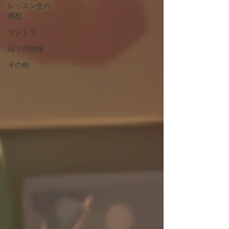
レッスン生の
感想
マントラ
日々の雑感
その他