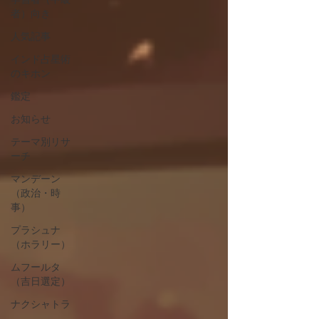
者）向き
人気記事
インド占星術
のキホン
鑑定
お知らせ
テーマ別リサ
ーチ
マンデーン
（政治・時
事）
プラシュナ
（ホラリー）
ムフールタ
（吉日選定）
ナクシャトラ