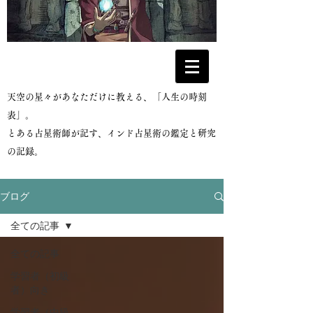
​天空の星々があなただけに教える、「人生の時刻
表」。
とある占星術師が記す、インド占星術の鑑定と研究
の記録。
ブログ
全ての記事
全ての記事
学習者（初級
者）向き
学習者（中級