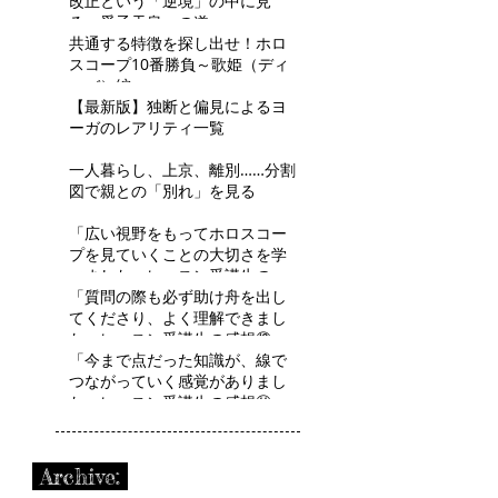
改正という「逆境」の中に見
る、愛子天皇への道
共通する特徴を探し出せ！ホロ
スコープ10番勝負～歌姫（ディ
ーバ）編～
【最新版】独断と偏見によるヨ
ーガのレアリティ一覧
一人暮らし、上京、離別……分割
図で親との「別れ」を見る
「広い視野をもってホロスコー
プを見ていくことの大切さを学
べました」レッスン受講生の感
想⑬ R.Tさん
「質問の際も必ず助け舟を出し
てくださり、よく理解できまし
た」レッスン受講生の感想⑫
H.Aさん
「今まで点だった知識が、線で
つながっていく感覚がありまし
た」レッスン受講生の感想⑪
R.Mさん
Archive: