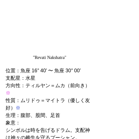
”Revati Nakshatra"
位置：魚座 16° 40′ 〜 魚座 30° 00′
支配星：水星
方向性：ティルヤン＝ムカ（前向き）
※
性質：ムリドゥ＝マイトラ（優しく友
好）
※
生理：腹部、股間、足首
象意：
シンボルは時を告げるドラム。
支配神
は神々の雌牛を守るプーシャン。