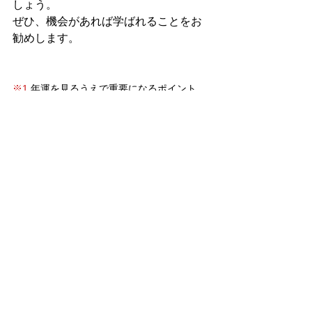
しょう。
ぜひ、機会があれば学ばれることをお
勧めします。
※1
 年運を見るうえで重要になるポイント。
※2
 イスラム占星術に由来するとされる惑星
同士のコンビネーション。
※3
 社会的成功をあらわすコンビネーショ
ン。
※4
 太陽に近すぎる惑星はその力が弱まると
される。
タグ：
作家
ヴァルシャファラ
日本建国図
文学
受賞
学習者（初級者）向き
マンデーン（政治・時事）