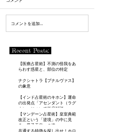
コメント
コメントを追加…
Recent Posts:
【医療占星術】不測の怪我をあ
らわす惑星と、部位の特定
ナクシャトラ【プナルヴァス】
の象意
【インド占星術のキホン】運命
の出発点「アセンダント（ラグ
ナ）」について徹底解説
【マンデーン占星術】皇室典範
改正という「逆境」の中に見
る、愛子天皇への道
共通する特徴を探し出せ！ホロ