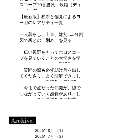
スコープ10番勝負～歌姫（ディ
ーバ）編～
【最新版】独断と偏見によるヨ
ーガのレアリティ一覧
一人暮らし、上京、離別……分割
図で親との「別れ」を見る
「広い視野をもってホロスコー
プを見ていくことの大切さを学
べました」レッスン受講生の感
想⑬ R.Tさん
「質問の際も必ず助け舟を出し
てくださり、よく理解できまし
た」レッスン受講生の感想⑫
H.Aさん
「今まで点だった知識が、線で
つながっていく感覚がありまし
た」レッスン受講生の感想⑪
R.Mさん
Archive:
2026年8月
（1）
1件の記事
2026年7月
（3）
3件の記事