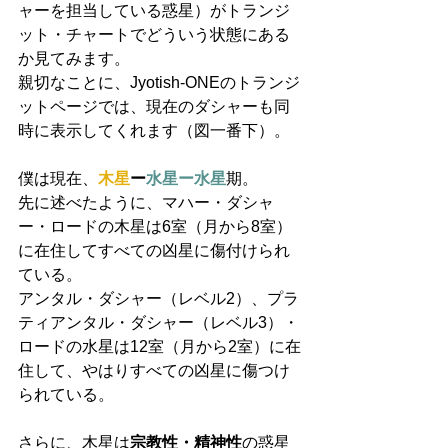
ャーを担当している惑星）がトランジ
ット・チャートでどういう状態にある
か見てみます。
親切なことに、Jyotish-ONEのトランジ
ットページでは、現在のダシャーも同
時に表示してくれます（図一番下）。
僕は現在、
木星
ー
水星ー水星
期。
先に述べたように、マハー・ダシャ
ー・ロードの木星は6室（月から8室）
に在住してすべての凶星に傷付けられ
ている。
アンタル・ダシャー（レベル2）、プラ
ティアンタル・ダシャー（レベル3）・
ロードの水星は12室（月から2室）に在
住して、やはりすべての凶星に傷つけ
られている。
さらに、木星は
宗教性・精神性
の惑星