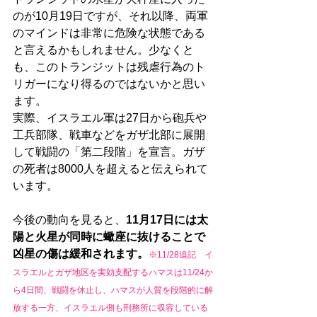
のが10月19日ですが、それ以降、両軍
のマインドは非常に危険な状態である
と言えるかもしれません。少なくと
も、このトランジットは残虐行為のト
リガーになり得るのではないかと思い
ます。
実際、イスラエル軍は27日から砲兵や
工兵部隊、戦車などをガザ北部に展開
して戦闘の「第二段階」を宣言。ガザ
の死者は8000人を超えると伝えられて
います。
今後の動向を見ると、
11月17日には太
陽と火星が同時に蠍座に抜けることで
凶星の傷は緩和されます。
※11/28追記　イ
スラエルとガザ地区を実効支配するハマスは11/24か
ら4日間、戦闘を休止し、ハマスが人質を段階的に解
放する一方、イスラエル側も刑務所に収容している