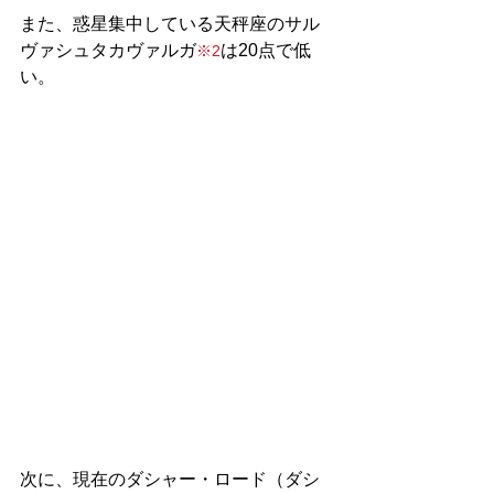
また、惑星集中している天秤座のサル
ヴァシュタカヴァルガ
は20点で低
※2
い。
次に、現在のダシャー・ロード（ダシ