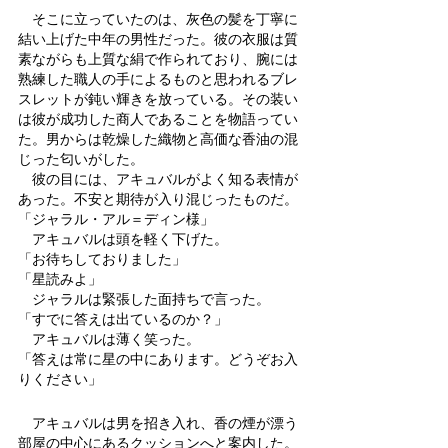
　そこに立っていたのは、灰色の髪を丁寧に
結い上げた中年の男性だった。彼の衣服は質
素ながらも上質な絹で作られており、腕には
熟練した職人の手によるものと思われるブレ
スレットが鈍い輝きを放っている。その装い
は彼が成功した商人であることを物語ってい
た。男からは乾燥した織物と高価な香油の混
じった匂いがした。
　彼の目には、アキュバルがよく知る表情が
あった。不安と期待が入り混じったものだ。
「ジャラル・アル＝ディン様」
　アキュバルは頭を軽く下げた。
「お待ちしておりました」
「星読みよ」
　ジャラルは緊張した面持ちで言った。
「すでに答えは出ているのか？」
　アキュバルは薄く笑った。
「答えは常に星の中にあります。どうぞお入
りください」
　アキュバルは男を招き入れ、香の煙が漂う
部屋の中心にあるクッションへと案内した。