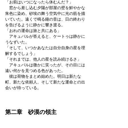
「お前はいつになったら休むんだ？」
　窓から差し込む夕陽が部屋の壁を鮮やかな
朱色に染め、砂埃の舞う空気中に光の筋を描
いていた。遠くで鳴る鐘の音は、日の終わり
を告げるように静かに響き渡る。
「おれの運命は旅と共にある」
　アキュバルが答えると、ケートゥは静かに
うなずいた。
「そして、いつかあなたは自分自身の星を理
解するでしょう」
「それまでは、他人の星を読み続けるさ」
　アキュバルは微かに笑ったが、その目には
遠い何かを見つめる色があった。
　彼は荷物をまとめ始めた。明日は新たな
町、新たな依頼人、そして新たな運命との出
会いが待っている。
第二章　砂漠の領主