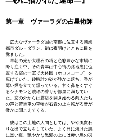
―砂に描かれた運命―』
第一章　ヴァーラダの占星術師
　広大なヴァーラダ国の南部に位置する商業
都市ダル＝ダラン。街は夜明けとともに目を
覚ました。
　早朝の光が大理石の塔と色彩豊かな市場に
降り注ぐ中、その青年は中心街の路地裏に位
置する宿の一室で天体図（ホロスコープ）を
広げていた。砂時計の砂が静かに落ち、香が
薄い煙を立てて燻っている。甘く鼻をくすぐ
るシナモンと琥珀の香りが部屋に満ちてい
た。窓の外からは露店を開き始める商人たち
の声と荷馬車の車輪が石畳の上を転がる音が
微かに聞こえてくる。
　彼はこの土地の人間としては、やや風変わ
りな出で立ちをしていた。よく日に焼けた肌
に黒い瞳、艶やかな黒髪の上には赤い鳥の羽