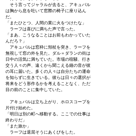
　そう言ってジャラルが去ると、アキュバル
は胸から息を吐いて窓際の椅子に座り込ん
だ。
「またひとつ、人間の業に火をつけたな」
　ラーフは喜びに満ちた声で言った。
「まあ、こうなることはお前もわかっていた
んだろ？」
　アキュバルは窓枠に頬杖を突き、ラーフを
無視して窓の外を見た。ダル＝ダランの街は
日中の活気に満ちていた。市場の喧騒、行き
交う人々の声、遠くから聞こえる鐘の音が彼
の耳に届いた。多くの人々は自分たちの運命
を知らずに生きている。彼らは日々の選択が
将来をどう形作るかを考えることなく、ただ
目の前のことに集中していた。
　アキュバルは立ち上がり、ホロスコープを
片付け始めた。
「明日は別の町へ移動する。ここでの仕事は
終わりだ」
「また旅か」
　ラーフは退屈そうにあくびをした。