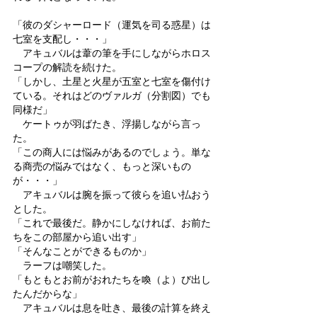
「彼のダシャーロード（運気を司る惑星）は
七室を支配し・・・」
　アキュバルは葦の筆を手にしながらホロス
コープの解読を続けた。
「しかし、土星と火星が五室と七室を傷付け
ている。それはどのヴァルガ（分割図）でも
同様だ」
　ケートゥが羽ばたき、浮揚しながら言っ
た。
「この商人には悩みがあるのでしょう。単な
る商売の悩みではなく、もっと深いもの
が・・・」
　アキュバルは腕を振って彼らを追い払おう
とした。
「これで最後だ。静かにしなければ、お前た
ちをこの部屋から追い出す」
「そんなことができるものか」
　ラーフは嘲笑した。
「もともとお前がおれたちを喚（よ）び出し
たんだからな」
　アキュバルは息を吐き、最後の計算を終え