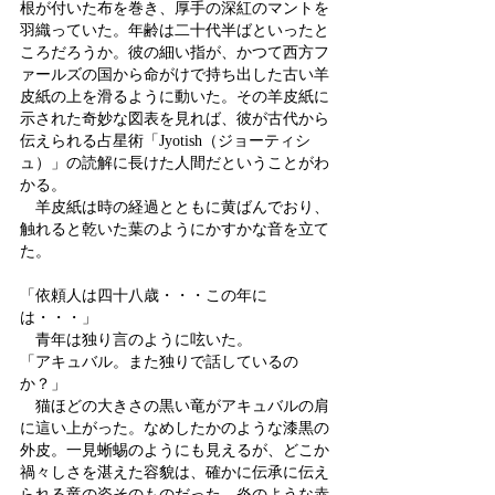
根が付いた布を巻き、厚手の深紅のマントを
羽織っていた。年齢は二十代半ばといったと
ころだろうか。彼の細い指が、かつて西方フ
ァールズの国から命がけで持ち出した古い羊
皮紙の上を滑るように動いた。その羊皮紙に
示された奇妙な図表を見れば、彼が古代から
伝えられる占星術「Jyotish（ジョーティシ
ュ）」の読解に長けた人間だということがわ
かる。
　羊皮紙は時の経過とともに黄ばんでおり、
触れると乾いた葉のようにかすかな音を立て
た。
「依頼人は四十八歳・・・この年に
は・・・」
　青年は独り言のように呟いた。
「アキュバル。また独りで話しているの
か？」
　猫ほどの大きさの黒い竜がアキュバルの肩
に這い上がった。なめしたかのような漆黒の
外皮。一見蜥蜴のようにも見えるが、どこか
禍々しさを湛えた容貌は、確かに伝承に伝え
られる竜の姿そのものだった。炎のような赤