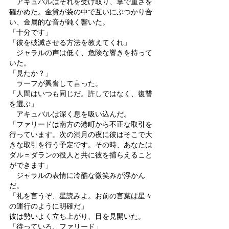
　アキュバルはそれを受け取り、掌で重さを
確かめた。金貨が袋の中で互いにぶつかり合
い、金属的な音が鈍く響いた。
「十分です」
「彼を破滅させる方法を教えてくれ」
　ジャラルの声は低く、危険な響きを持って
いた。
「見たか？」
　ラーフが興奮して言った。
「人間はいつも同じだ。許しではなく、復讐
を選ぶ」
　アキュバルは深く息を吸い込んだ。
「ファリードは南方の港町から不正な取引を
行っています。次の満月の夜に彼はそこで大
きな取引を行う予定です。その時、あなたは
ダル＝ダランの役人と共に彼を捕らえること
ができます」
　ジャラルの表情に冷酷な微笑みが浮かん
だ。
「礼を言うぞ、星読みよ。お前の言葉は星々
の運行のように明確だ」
彼は勢いよく立ち上がり、目を見開いた。
「待っていろ、ファリード」