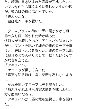
た。精密に書き込まれた図表が完成した。シ
ンプルながらも輝くように美しい人生の地図
が、彼の目の前に広がっていた。
「終わったな」
　彼は呟き、筆を置いた。
　ダル＝ダランの街の中天に陽がかかる頃、
扉の入り口に置かれた鈴が鳴った。
依頼人が到着したのだ。アキュバルは立ち上
がり、マントを脱いで緋色の絹のローブを纏
うと、戸口へと歩み寄った。絹のローブは肌
に触れるとひんやりとして、動くたびにかす
かな音を立てた。
「アキュバル」
　ケートゥが優しく言った。
「真実を語る時は、常に慈悲を忘れないよう
に」
　それを聞いてラーフは鼻を鳴らした。
「慈悲？それよりも真実の痛みを味わわせた
方が面白いだろう」
　アキュバルは二匹の竜を無視し、扉を開け
た。