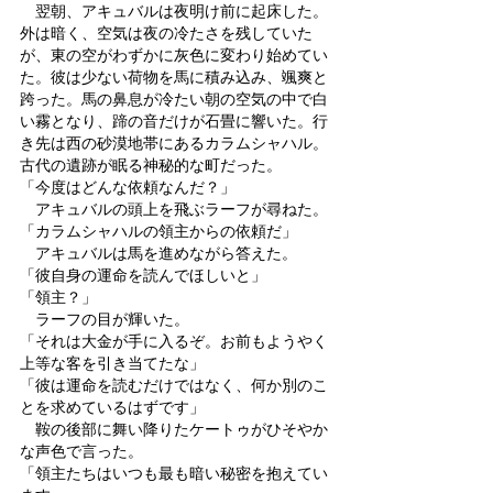
　翌朝、アキュバルは夜明け前に起床した。
外は暗く、空気は夜の冷たさを残していた
が、東の空がわずかに灰色に変わり始めてい
た。彼は少ない荷物を馬に積み込み、颯爽と
跨った。馬の鼻息が冷たい朝の空気の中で白
い霧となり、蹄の音だけが石畳に響いた。行
き先は西の砂漠地帯にあるカラムシャハル。
古代の遺跡が眠る神秘的な町だった。
「今度はどんな依頼なんだ？」
　アキュバルの頭上を飛ぶラーフが尋ねた。
「カラムシャハルの領主からの依頼だ」
　アキュバルは馬を進めながら答えた。
「彼自身の運命を読んでほしいと」
「領主？」
　ラーフの目が輝いた。
「それは大金が手に入るぞ。お前もようやく
上等な客を引き当てたな」
「彼は運命を読むだけではなく、何か別のこ
とを求めているはずです」
　鞍の後部に舞い降りたケートゥがひそやか
な声色で言った。
「領主たちはいつも最も暗い秘密を抱えてい