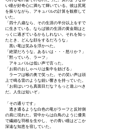
い瞳が好奇心に満ちて輝いている。彼は尻尾
を振りながら、アキュバルの計算を観察して
いた。
「四十八歳なら、その生涯の半分以上をすで
に生きている。ならば彼の生涯の黄金期はと
っくに過ぎているかもしれない。それを知っ
たとき、どんな顔をするだろうな」
　黒い竜は笑みを浮かべた。
「絶望だろうな。あるいは・・・怒りか？」
「黙っていろ、ラーフ」
　アキュバルは低い声で言った。
「お前のおしゃべりは集中を妨げる」
　ラーフは喉の奥で笑った。その笑い声は頭
上で鳴る雷のような鋭い響きを持っていた。
「お前はいつも真面目だな？もっと遊ぶべき
だ。人生は短いぞ」
「その通りです」
　透き通るような白色の竜がラーフと反対側
の肩に現れた。背中からは白鳥のように優美
で繊細な羽根を生やし、その青い瞳はどこか
深遠な知恵を宿していた。