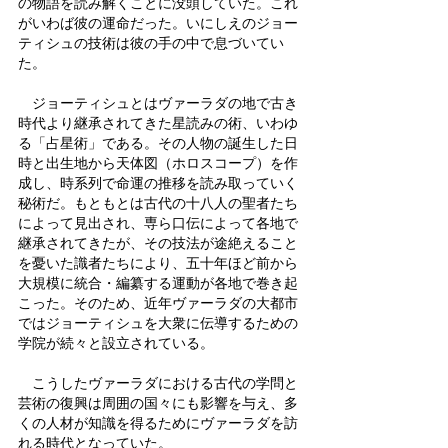
の物語を読み解くことに没頭していた。これ
がいわば彼の運命だった。いにしえのジョー
ティシュの技術は彼の手の中で息づいてい
た。
　ジョーティシュとはヴァーラダの地で古き
時代より継承されてきた星読みの術、いわゆ
る「占星術」である。その人物の誕生した日
時と出生地から天体図（ホロスコープ）を作
成し、時系列で命運の推移を読み取っていく
秘術だ。もともとは古代の十八人の聖者たち
によって見出され、専ら口伝によって各地で
継承されてきたが、その技法が途絶えること
を憂いた識者たちにより、五十年ほど前から
大規模に統合・編纂する運動が各地で巻き起
こった。そのため、近年ヴァーラダの大都市
ではジョーティシュを大衆に伝導するための
学院が続々と設立されている。
　こうしたヴァーラダにおける古代の学問と
芸術の復興は周囲の国々にも影響を与え、多
くの人材が知識を得るためにヴァーラダを訪
れる時代となっていた。