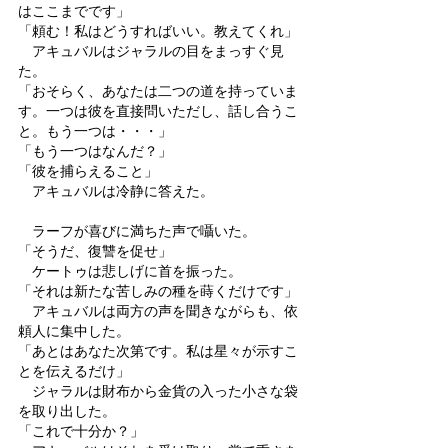
はここまでです」
「頼む！私はどうすればいい。教えてくれ」
　アキュバルはジャラルの目をまっすぐ見
た。
「おそらく、あなたは二つの道を持っていま
す。一つは彼を直接問いただし、話し合うこ
と。もう一つは・・・」
「もう一つはなんだ？」
「彼を捕らえること」
　アキュバルは冷静に答えた。
　ラーフが喜びに満ちた声で囁いた。
「そうだ、復讐を促せ」
　ケートゥは悲しげに首を振った。
「それは新たな苦しみの種を蒔くだけです」
　アキュバルは両方の声を聞きながらも、依
頼人に集中した。
「あとはあなた次第です。私は星々が示すこ
とを伝えるだけ」
　ジャラルは財布から金貨の入った小さな袋
を取り出した。
「これで十分か？」