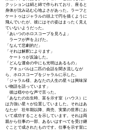
クッションは絹と綿で作られており、座ると
身体が沈み込む心地よさがあった。ラーフと
ケートゥはジャラルの頭上で円を描くように
飛んでいたが、彼にはその姿はまったく見え
ていないようだった。
「あいつのホロスコープを見ろよ」
　ラーフが声を上げた。
「なんて悲劇的だ」
「それは解釈によります」
　ケートゥが反論した。
「どんな運命の中にも光明はあるもの」
　アキュバルは二匹の会話を聞き流しなが
ら、ホロスコープをジャラルに示した。
「ジャラル様、あなたの人生の星々は興味深
い物語を語っています」
　彼は穏やかな声で言った。
「あなたの出生時、富を示す室（ハウス）に
は力強い星々が位置していました。それはあ
なたが　壮年期以降、商売、実業の世界にお
いて成功することを示しています。それは両
親から仕事の一部、あるいはすべてを受け継
ぐことで成されたものです。仕事を示す室に