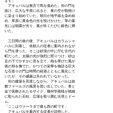
ます」
　アキュバルは無言で馬を進めた。街の門を
抜け、広大な平原に出ると、東の空が朝焼け
に染まり始めていた。朝日が地平線を染め始
め、草原に黄金色の光を投げかけた。草の葉
先には朝露が光り、風が吹くたびに銀色に輝
いた。
　三日間の旅の後、アキュバルはカラムシャ
ハルに到着し、依頼人の従者に案内されなが
ら門を潜った。そこは砂漠の中に佇む古代の
町だった。太陽の光が強烈に照りつけ、砂は
足の下でかすかに音を立て、熱を帯びた風が
彼の頬を撫でた。かつての栄華を物語る巨大
な石造りの門は時間の経過とともに風化して
いたが、その威厳は失われていなかった。
　街の建築を見渡しながら、アキュバルは故
郷ファールズの風景を思い出していた。青と
金で装飾されたモザイク、幾何学模様が精緻
に彫られた石柱、広場を取り囲む尖塔とドー
ム。
「ここはヴァーラダで最も西の町です」
　アキュバルを案内する従者が説明した。