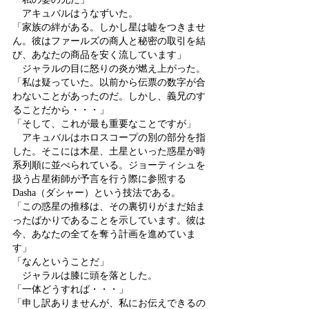
　アキュバルはうなずいた。
「家族の絆がある。しかし星は嘘をつきませ
ん。彼はファールズの商人と秘密の取引を結
び、あなたの商品を安く流しています」
　ジャラルの目に怒りの炎が燃え上がった。
「私は疑っていた。以前から伝票の数字が合
わないことがあったのだ。しかし、義兄のす
ることだから・・・」
「そして、これが最も重要なことですが」
　アキュバルはホロスコープの別の部分を指
した。そこには木星、土星といった惑星が時
系列順に並べられている。ジョーティシュを
扱う占星術師が予言を行う際に参照する
Dasha（ダシャー）という技法である。
「この惑星の推移は、その裏切りがまだ始ま
ったばかりであることを示しています。彼は
今、あなたの全てを奪う計画を進めていま
す」
「なんということだ」
　ジャラルは膝に頭を落とした。
「一体どうすれば・・・」
「申し訳ありませんが、私にお伝えできるの