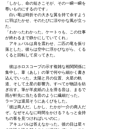
「しかし、命の短さこそが、その一瞬一瞬を
尊いものにするのです」
　白い竜は時折その大きな翼を持て余すよう
に羽ばたかせ、そのたびに涼やかな風が立っ
た。
「わかったわかった。ケートゥも、この仕事
が終わるまで静かにしていてくれ」
　アキュバルは肩を震わせ、二匹の竜を振り
落とした。彼らは空中に浮かびながら、くる
くると回転して戻ってきた。
　彼はホロスコープの示す複雑な相関関係に
集中し、葦（あし）の筆で何やら細かく書き
込んでいった。太陽と月の位置、火星の軌
道、そして土星の影響力。すべてが物語を紡
ぎ出す。筆が羊皮紙の上を滑る音は、まるで
雨が軒先に当たる音のように繊細だった。
ラーフは退屈そうにあくびをした。
「彼は商人だ。しかし、たかが一介の商人だ
ぞ。なぜそんなに時間をかける？もっと金持
ちの客を見つければいいのに」
　アキュバルは答えなかった。彼の目は星々