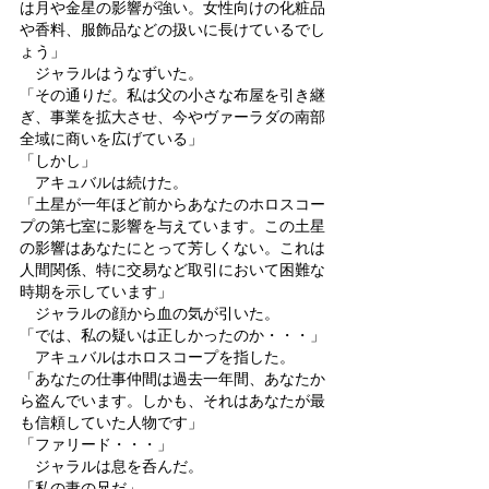
は月や金星の影響が強い。女性向けの化粧品
や香料、服飾品などの扱いに長けているでし
ょう」
　ジャラルはうなずいた。
「その通りだ。私は父の小さな布屋を引き継
ぎ、事業を拡大させ、今やヴァーラダの南部
全域に商いを広げている」
「しかし」
　アキュバルは続けた。
「土星が一年ほど前からあなたのホロスコー
プの第七室に影響を与えています。この土星
の影響はあなたにとって芳しくない。これは
人間関係、特に交易など取引において困難な
時期を示しています」
　ジャラルの顔から血の気が引いた。
「では、私の疑いは正しかったのか・・・」
　アキュバルはホロスコープを指した。
「あなたの仕事仲間は過去一年間、あなたか
ら盗んでいます。しかも、それはあなたが最
も信頼していた人物です」
「ファリード・・・」
　ジャラルは息を呑んだ。
「私の妻の兄だ」