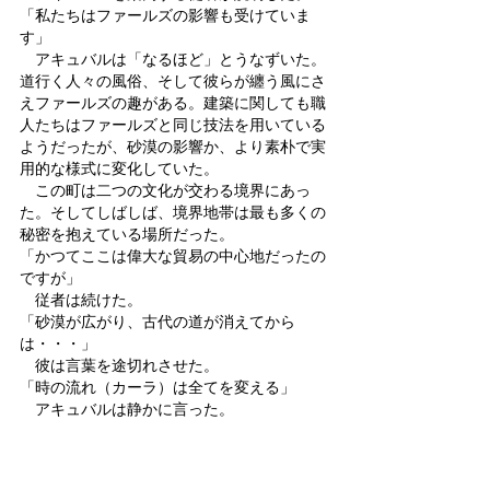
「私たちはファールズの影響も受けていま
す」
　アキュバルは「なるほど」とうなずいた。
道行く人々の風俗、そして彼らが纏う風にさ
えファールズの趣がある。建築に関しても職
人たちはファールズと同じ技法を用いている
ようだったが、砂漠の影響か、より素朴で実
用的な様式に変化していた。
　この町は二つの文化が交わる境界にあっ
た。そしてしばしば、境界地帯は最も多くの
秘密を抱えている場所だった。
「かつてここは偉大な貿易の中心地だったの
ですが」
　従者は続けた。
「砂漠が広がり、古代の道が消えてから
は・・・」
　彼は言葉を途切れさせた。
「時の流れ（カーラ）は全てを変える」
　アキュバルは静かに言った。
　アキュバルは三つの高い塔が立ち並ぶ領主
の館に案内された。館は砂岩でできており、