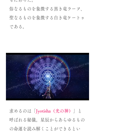
俗なるものを象徴する黒き竜ラーフ、
聖なるものを象徴する白き竜ケートゥ
である。
求めるのは「
Jyotisha（光の神）
」と
呼ばれる秘儀。星辰からあらゆるもの
の命運を読み解くことができるとい