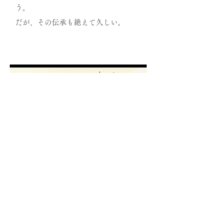
う。
だが、その伝承も絶えて久しい。
竜たちは言った。
「七度生まれ変わらねば、Jyotishaの
影を踏むことさえできないだろう」
だが、青年が礫土（れきど）を歩む足
は止まらない。彼方に見える山稜は、