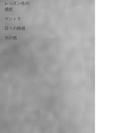
レッスン生の
感想
マントラ
日々の雑感
その他