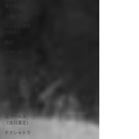
者）向き
人気記事
インド占星術
のキホン
鑑定
お知らせ
テーマ別リサ
ーチ
マンデーン
（政治・時
事）
プラシュナ
（ホラリー）
ムフールタ
（吉日選定）
ナクシャトラ