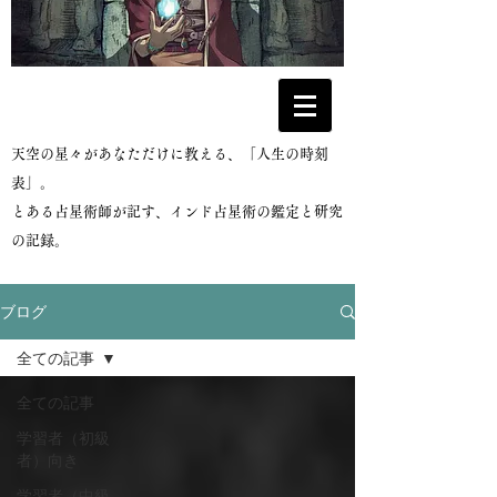
​天空の星々があなただけに教える、「人生の時刻
表」。
とある占星術師が記す、インド占星術の鑑定と研究
の記録。
ブログ
全ての記事
全ての記事
学習者（初級
者）向き
学習者（中級