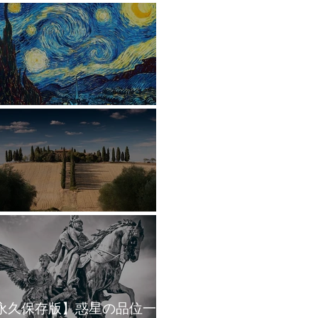
星の象意まとめ
2ハウスの象意まとめ
永久保存版】惑星の品位一