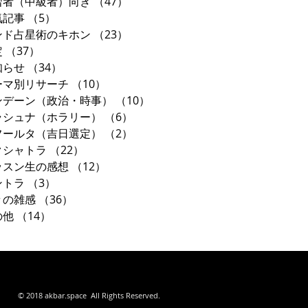
習者（中級者）向き
（47）
47件の記事
気記事
（5）
5件の記事
ンド占星術のキホン
（23）
23件の記事
定
（37）
37件の記事
知らせ
（34）
34件の記事
ーマ別リサーチ
（10）
10件の記事
ンデーン（政治・時事）
（10）
10件の記事
ラシュナ（ホラリー）
（6）
6件の記事
フールタ（吉日選定）
（2）
2件の記事
クシャトラ
（22）
22件の記事
ッスン生の感想
（12）
12件の記事
ントラ
（3）
3件の記事
々の雑感
（36）
36件の記事
の他
（14）
14件の記事
東京都
© 2018 akbar.space All Rights Reserved.