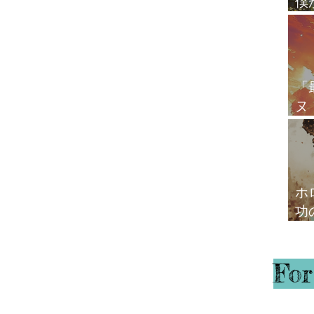
僕
20′がひとつの
本日ご紹介する
とつの
心
幸のヨーガ」
ラグナ、月、太陽が
） 【意味】
害」をあらわ
は「病気」をあら
「
ーガが意味する
ヌ
、挫折など、
。 そもそも
て
と 「貧困」を意
いう分野があった
ュタ・ヨー
。 アリシュ
が、上記の 「
ホ
いうのはそのう
功
ガ
For