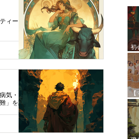
お知らせ
テーマ別リサーチ
ティー】
プラシュナ（ホラリー）
′ 〜 魚座 30°
初
ン＝ムカ（前向
占
クシャトラ
レッスン生の感想
を守るプーシャ
ことに関係し、
一度失ったも
。 また、レー
その他
い学識や優し
【
望のなさを暗
病気・貧
てられた兄弟姉
と
難」を読
ど、時に関係し
など、道に関
適した活
します。 この
※ ムリドゥ
マハープルシ
学習やスポー
」など、基本的
60°を27分
した。 しか