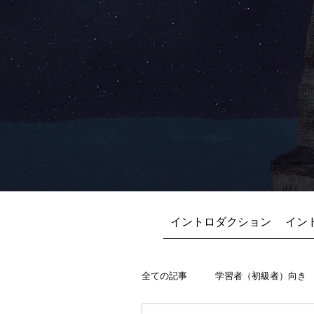
イントロダクション
イン
全ての記事
学習者（初級者）向き