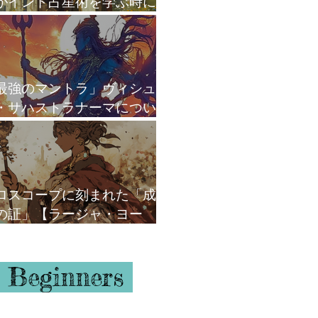
がインド占星術を学ぶ時に
がけていること
最強のマントラ」ヴィシュ
・サハストラナーマについ
ロスコープに刻まれた「成
の証」【ラージャ・ヨー
】
 Beginners