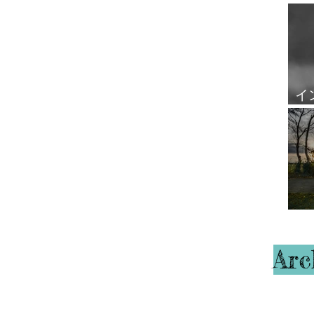
覧
イ
ル
ハ
Arc