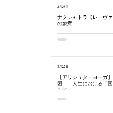
インド占星術のキホン
鑑定
3月25日
ナクシャトラ【レーヴァ
の象意
マンデーン（政治・時事）
”Revati Nakshatra" 位置：魚座 16° 40
00′ 支配星：水星 方向性：ティルヤ
き） ※ 性質：ムリドゥ＝マイトラ（優しく友好）
ムフールタ（吉日選定）
ナ
※ 生理：腹部、股間、足首 象意： シンボルは時を
告げるドラム。 支配神は神々の雌牛
ン。 プーシャンは旅や家畜を育てる
あらゆる種類の増大するもの、そして
のをふたたび見つけることを意味する
マントラ
日々の雑感
3月16日
ヴァティーに月が位置している時、深
い態度、完璧な四肢、他人の財への羨
【アリシュタ・ヨーガ】
示するとされる。 同じ育ての親に育
困……人生における「困
妹。 腕時計やカレンダーを作る人な
み解く
た職業。道路の設計・管理者や旅行業
係した仕事。 ※ ティルヤン＝ムカに
今回もインド占星術のヨーガをご紹介
動・・・旅行、乗馬。道路の建設など 
ブログでは、これまで「 パンチャ・
＝マイトラに適した活動・・・音楽の
ャ・ヨーガ 」「 ラージャ・ヨーガ 
ツの習得など ナクシャトラとは？ 黄道3
には吉意の強いヨーガを紹介してきま