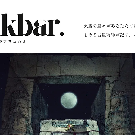
​天空の星々があなただ
星術師アキュバル公式サイト
とある占星術師が記す、