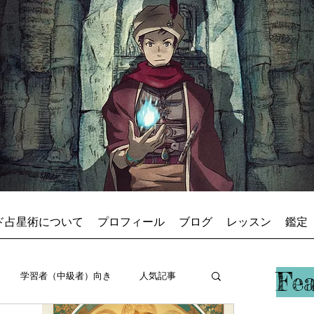
ド占星術について
プロフィール
ブログ
レッスン
鑑定
占星術師アキ
Fe
学習者（中級者）向き
人気記事