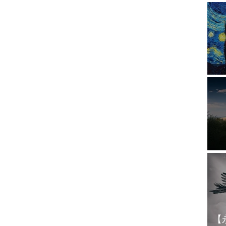
惑
1
【