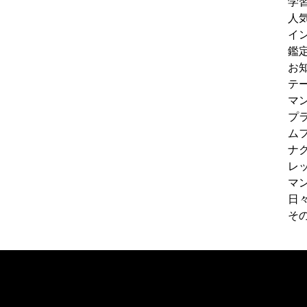
学
人
イ
鑑
お
テ
マ
プ
ム
ナ
レ
マ
日
そ