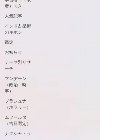
者）向き
人気記事
インド占星術
のキホン
鑑定
お知らせ
テーマ別リサ
ーチ
マンデーン
（政治・時
事）
プラシュナ
（ホラリー）
ムフールタ
（吉日選定）
ナクシャトラ