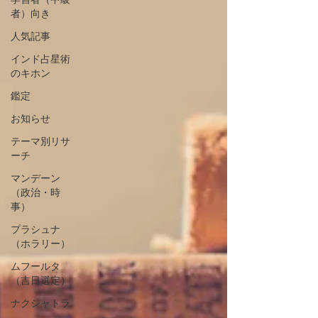
者）向き
人気記事
インド占星術
のキホン
鑑定
お知らせ
テーマ別リサ
ーチ
マンデーン
（政治・時
事）
プラシュナ
（ホラリー）
ムフールタ
（吉日選定）
ナクシャトラ