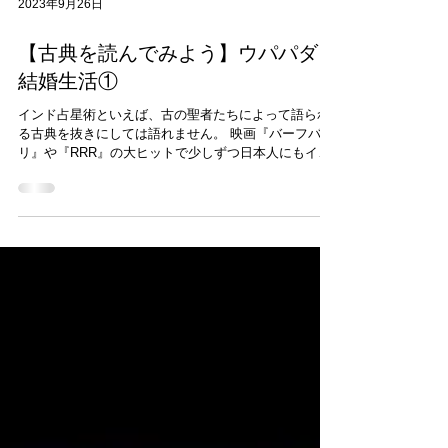
2023年9月26日
【古典を読んでみよう】ウパパダと
結婚生活①
インド占星術といえば、古の聖者たちによって語られ
る古典を抜きにしては語れません。 映画『バーフバ
リ』や『RRR』の大ヒットで少しずつ日本人にもイン
ド神話のエッセンスが浸透しつつありますが、インド
占星術の古典に直接触れたことがあるという人はさす
がに少ないでしょう。...