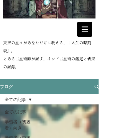
​天空の星々があなただけに教える、「人生の時刻
表」。
とある占星術師が記す、インド占星術の鑑定と研究
の記録。
ブログ
全ての記事
全ての記事
学習者（初級
者）向き
学習者（中級