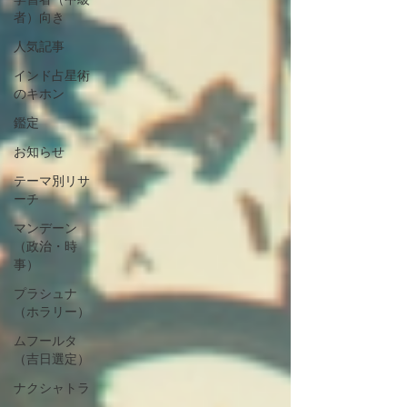
者）向き
人気記事
インド占星術
のキホン
鑑定
お知らせ
テーマ別リサ
ーチ
マンデーン
（政治・時
事）
プラシュナ
（ホラリー）
ムフールタ
（吉日選定）
ナクシャトラ