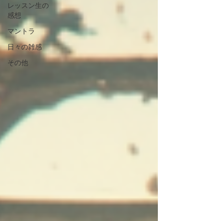
レッスン生の
感想
マントラ
日々の雑感
その他