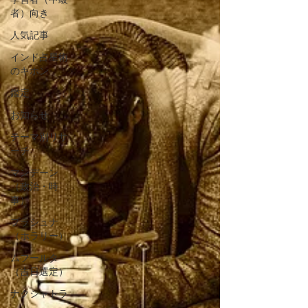
者）向き
人気記事
インド占星術
のキホン
鑑定
お知らせ
テーマ別リサ
ーチ
マンデーン
（政治・時
事）
プラシュナ
（ホラリー）
ムフールタ
（吉日選定）
ナクシャトラ