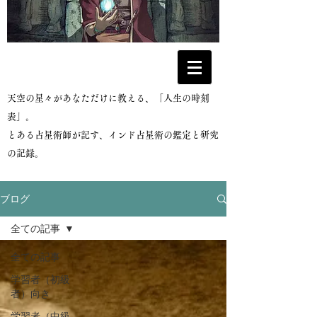
​天空の星々があなただけに教える、「人生の時刻
表」。
とある占星術師が記す、インド占星術の鑑定と研究
の記録。
ブログ
全ての記事
全ての記事
学習者（初級
者）向き
学習者（中級