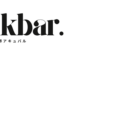
​天空の星々があなただ
星術師アキュバル公式サイト
とある占星術師が記す、