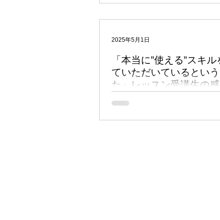
中旬開講。 毎年さまざまな方が受講
ッスンが隔週ということもあり、プラ
事も...
2025年5月1日
「本当に”使える”スキル
ていただいているという
た」レッスン受講生の感想
さん
先日に続き、アキュバルのインド占星
トレッスン「Jyotish Lesson for Bigi
年度生徒募集中）の受講生が寄せてく
紹介します。 ラオ先生の対談集『天
銘を受けてインド占星術の門を叩いた
ん。...