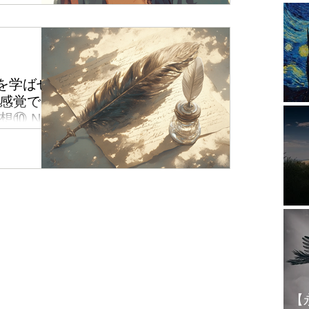
されますが、レ
イベートや仕
を学ばせ
感覚でし
惑
⑩ N.S
術プライベー
nners」（2025
れた感想をご
の羅針盤』に感
というN.Sさ
1
【