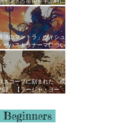
がインド占星術を学ぶ時に
がけていること
最強のマントラ」ヴィシュ
・サハストラナーマについ
ロスコープに刻まれた「成
の証」【ラージャ・ヨー
】
 Beginners