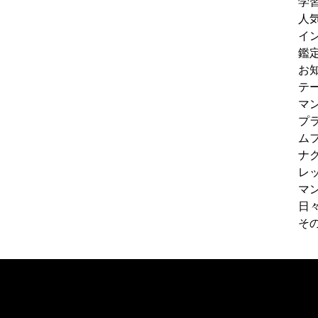
学
人
イ
鑑
お
テ
マ
プ
ム
ナ
レ
マ
日
そ