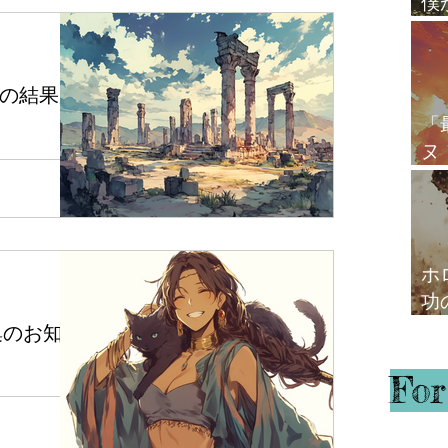
僕
心
の結果が
「
ヌ
ードバックで
て
に興味があり、
てもらったこ
、 僕が時刻修正
ものだった と
ホ
功
ガ
集のお知ら
For
Lesson for
 こちらは基本的
座です。 6月