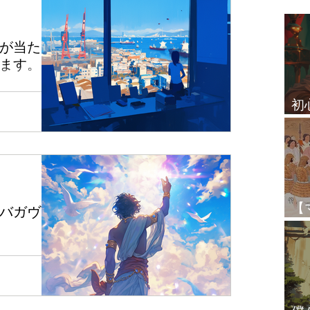
お知らせ
テーマ別リサーチ
が当たっ
ます。
プラシュナ（ホラリー）
たばかりのフ
初
は2023年の鑑
います。 色々
占
クシャトラ
レッスン生の感想
れで少しは風
その他
【
バガヴァ
と
トラム詠唱会＆
開始から3か月
あり、「耳で聞
うのとはまっ
す。...