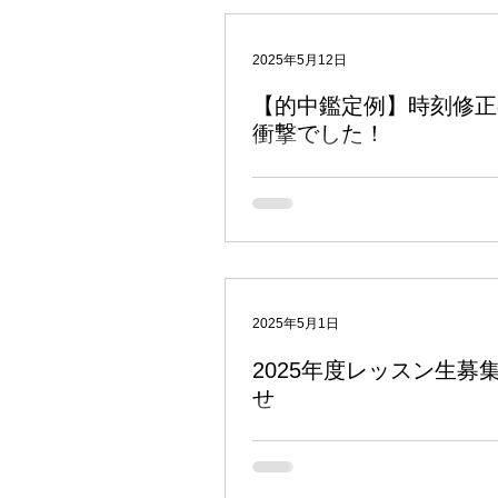
2025年5月12日
【的中鑑定例】時刻修正
衝撃でした！
以下は先日鑑定した方から届いたフィ
す。 この方はもともとインド占星術
インド占星術を学んだことも、鑑定し
ともあるということでした。 ↓ 要は
したホロスコープがとても納得できる
いうご感想です。...
2025年5月1日
2025年度レッスン生募
せ
インド占星術グループレッスン 「Jyotish 
Biginners」 の募集を開始します！
にインド占星術初心者を対象にした講