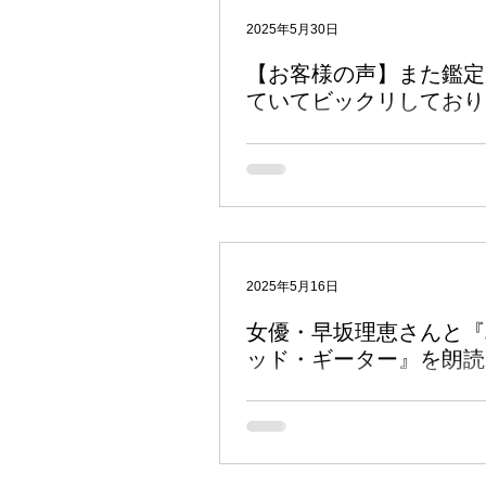
インド占星術のキホン
鑑定
2025年5月30日
【お客様の声】また鑑定
ていてビックリしており
マンデーン（政治・時事）
本日、相談者の方からお寄せいただい
ィードバックをご紹介します。 この方
定以来、毎年一度は再鑑定に来られて
ムフールタ（吉日選定）
ナ
とご苦労されていると思いますが、こ
向きが変わるといいですね。 アキュバルさま お世
話になります。...
マントラ
日々の雑感
2025年5月16日
女優・早坂理恵さんと『
ッド・ギーター』を朗読
先日ブログでもご紹介した「 ストー
バガヴァッド・ギーター朗読会 」も
を迎えました。 女優さんたちの力も
くギーター」の世界は、活字を目で追
たく違う世界と認識をもたらしてくれま