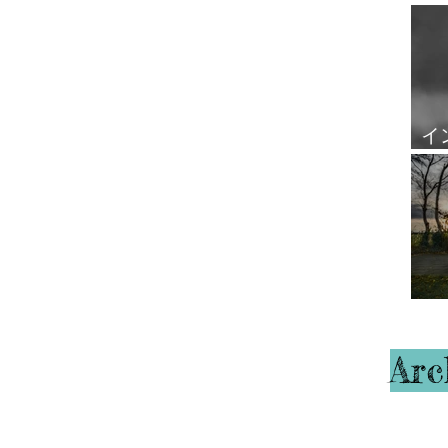
覧
イ
ル
ハ
Arc