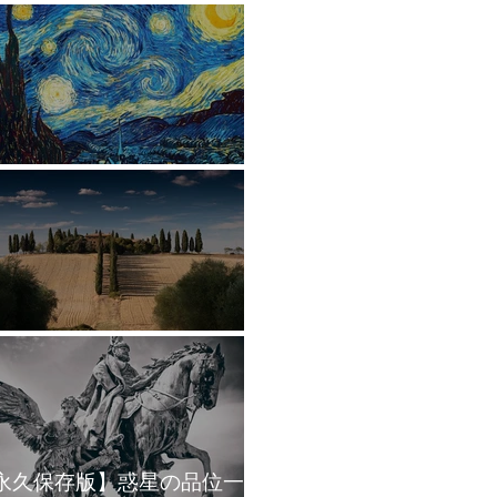
星の象意まとめ
2ハウスの象意まとめ
永久保存版】惑星の品位一