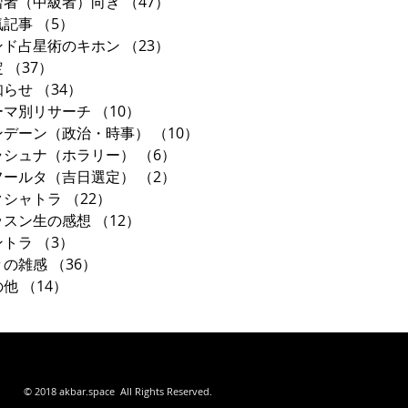
習者（中級者）向き
（47）
47件の記事
気記事
（5）
5件の記事
ンド占星術のキホン
（23）
23件の記事
定
（37）
37件の記事
知らせ
（34）
34件の記事
ーマ別リサーチ
（10）
10件の記事
ンデーン（政治・時事）
（10）
10件の記事
ラシュナ（ホラリー）
（6）
6件の記事
フールタ（吉日選定）
（2）
2件の記事
クシャトラ
（22）
22件の記事
ッスン生の感想
（12）
12件の記事
ントラ
（3）
3件の記事
々の雑感
（36）
36件の記事
の他
（14）
14件の記事
東京都
© 2018 akbar.space All Rights Reserved.