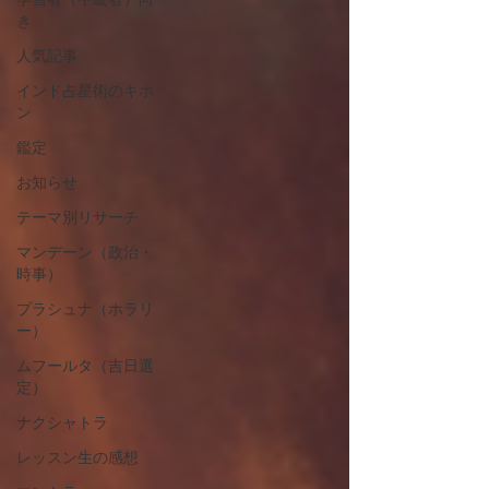
き
人気記事
インド占星術のキホ
ン
鑑定
お知らせ
テーマ別リサーチ
マンデーン（政治・
時事）
プラシュナ（ホラリ
ー）
ムフールタ（吉日選
定）
ナクシャトラ
レッスン生の感想