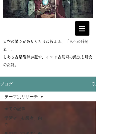
​天空の星々があなただけに教える、「人生の時刻
表」。
とある占星術師が記す、インド占星術の鑑定と研究
の記録。
ブログ
テーマ別リサーチ
全ての記事
学習者（初級者）向
き
学習者（中級者）向