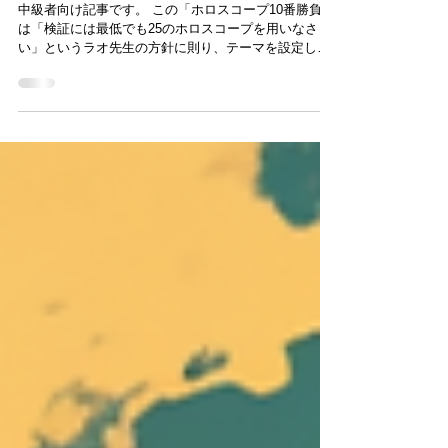
編～
中級者向け記事です。 この「ホロスコープ10番勝負」
は「検証には最低でも25のホロスコープを用いなさ
い」というラオ先生の方針に則り、テーマを設定して
できるだけ多くのホロスコープで共通点を見出そうと
いう企画です。 長くなるのでこのブログでは25は紹介
しませんが、ひとまず検証を行った10のホロスコープ
をご紹介しています。 これまでに王族やウェディング
プランナー、映像作家などさまざまな分野でリサーチ
を行いました。よければ過去の10番勝負もご覧くださ
い。 さて、久しぶりの「10番勝負」ですが、今回の企
画を考案したのは僕ではなく、生徒のSさんです。こ
のSさんがラオ式インド占星術を僕から習い始めたの
は2024年。しかし、たった2年で自分でホロスコープ
を収集し、研究結果をシェアしてくれるまでに成長さ
れました。 今回は、このSさんの企画を元に、同じく
生徒さんであるRさんのアイディアを取り入れ、さら
に僕の視点も加えて完成させました。 テーマは「歌姫
（ディーバ）」です。 この記事では、そのリサーチ結
果の一部を皆さんにご紹介します。 女性歌手のパラメ
ータ（仮説）...