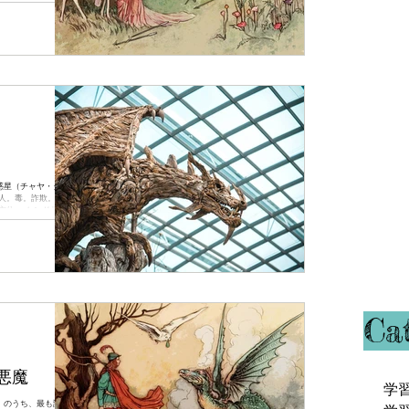
うもの。 繰り返しの
受けた時刻と場所でホ
す。占術でいえば易
惑星（チャヤ・グラ
人。毒。詐欺。クン
方位。 ケンドラハウ
支配星...
Ca
悪魔
学
）のうち、最も謎めい