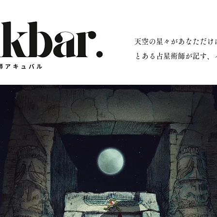
​天空の星々があなただ
星術師アキュバル公式サイト
とある占星術師が記す、