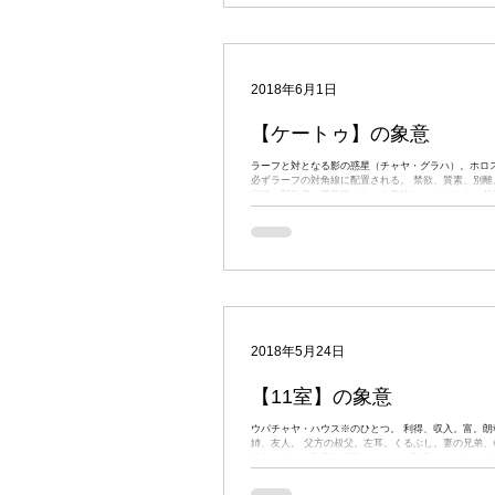
2018年6月1日
【ケートゥ】の象意
ラーフと対となる影の惑星（チャヤ・グラハ）。ホロ
必ずラーフの対角線に配置される。 禁欲、質素、別離
症状。部外者、異教徒（シーク教徒）。 オカルト。外
タ、医療関係。言語学、微生物学。...
2018年5月24日
【11室】の象意
ウパチャヤ・ハウス※のひとつ。 利得、収入。富。朗
姉、友人。 父方の叔父。左耳。くるぶし。妻の兄弟、母
絡むハウスの象意を「倍々」にして取得していくという
室は解脱を意味する12室のひとつ手前に位置するため、