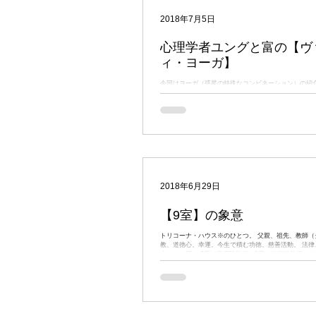
インド占星術のキホン
鑑定
2018年7月5日
心理学者ユングと富の【ヴ
ィ・ヨーガ】
マンデーン（政治・時事）
今回はヨーガ（惑星の特殊なコンビネーション）の紹介
事、恋愛、健康・・・鑑定の場ではみなさんから色々
に出す出さないに関わらず、例外なく気になっている
でしょうね。 でも、意外と質問されることって少ないん
ムフールタ（吉日選定）
ナ
マントラ
日々の雑感
2018年6月29日
【9室】の象意
トリコーナ・ハウス※のひとつ。 父親、祖先、教師（
教、道徳心。幸運。今生で積む功徳。慈善活動。 法律
太もも、腰。 9室は長距離旅行、3室は短距離旅行。
るため、ホロスコープの3-9軸は「移動の軸」と呼ばれる