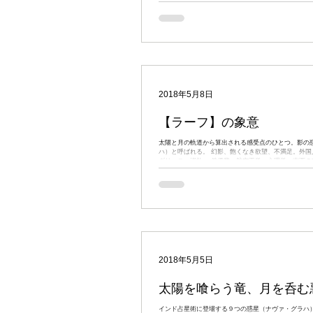
片思いをしているが、この恋は実るだろうか？」 とい
解説になるかもしれませんが、プラシュナとは相談を
ロスコープを作成し、物事の吉凶を占う方法のことで
の...
2018年5月8日
【ラーフ】の象意
太陽と月の軌道から算出される感受点のひとつ。影の
ハ）と呼ばれる。 幻影、飽くなき欲望、不満足。外国
ダリーニ、巡礼。 俳優業、航空工学、心理学。南西の
ス（1.4.7.10）に在住してトリコーナハウス（1.5.9）の
2018年5月5日
太陽を喰らう竜、月を呑む
インド占星術に登場する９つの惑星（ナヴァ・グラハ