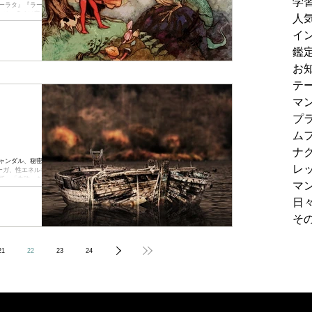
学
ーラタ』『ラーマー
、その多くは竜や蛇の
人
イ
鑑
お
テ
マ
プ
ム
ナ
ャンダル、秘密。結
レ
ーガ、性エネルギー。
断」「失敗」をあら
マ
10-8のコ...
日
そ
21
22
23
24