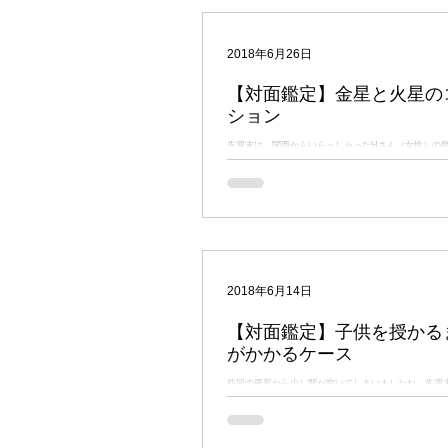
2018年6月26日
【対面鑑定】金星と火星の
ション
先週末は、関西からいらっしゃったHさん（女性）の鑑
も沖縄から来られた男性の方の鑑定をしましたが、不
縁が続いています。 なかなか興味深いホロスコープを
で、少しご紹介したいと思います（ご本人の許可を得てい
2018年6月14日
【対面鑑定】子供を授かる
がかかるケース
前回の更新から少し間が空いてしまいましたね。先週
サリア先生をインドからお招きしての「BVB・JAPA
われていたこともあり、僕のほうもバタバタしておりま
参加者として聴講していたBVBセミナーですが、今回は