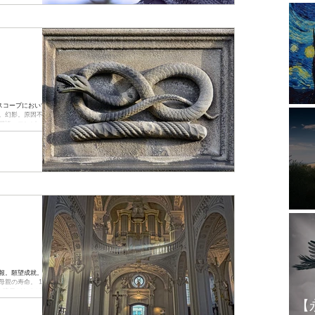
スコープにおいては、
惑
。幻影。原因不明の
国語、コンピュー
1
報。願望成就。兄、
親の寿命。 11室は
暗示があるが、11
【
涅槃へと至る直...