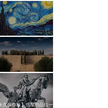
星の象意まとめ
2ハウスの象意まとめ
永久保存版】惑星の品位一