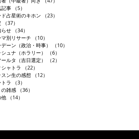
習者（中級者）向き
（47）
47件の記事
気記事
（5）
5件の記事
ンド占星術のキホン
（23）
23件の記事
定
（37）
37件の記事
知らせ
（34）
34件の記事
ーマ別リサーチ
（10）
10件の記事
ンデーン（政治・時事）
（10）
10件の記事
ラシュナ（ホラリー）
（6）
6件の記事
フールタ（吉日選定）
（2）
2件の記事
クシャトラ
（22）
22件の記事
ッスン生の感想
（12）
12件の記事
ントラ
（3）
3件の記事
々の雑感
（36）
36件の記事
の他
（14）
14件の記事
東京都