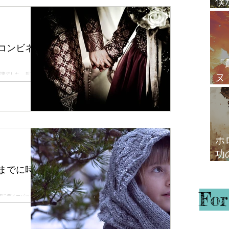
僕
心
コンビネー
「
ヌ
定でした。 以前に
思議と遠方の方とのご
て
お持ちの方だったの
ます）。...
ホ
功
ガ
までに時間
For
末にディーパック・ビ
Nセミナー」がおこな
した。 ずっといち
記録係として、...