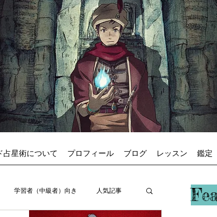
ド占星術について
プロフィール
ブログ
レッスン
鑑定
占星術師アキ
Fe
学習者（中級者）向き
人気記事