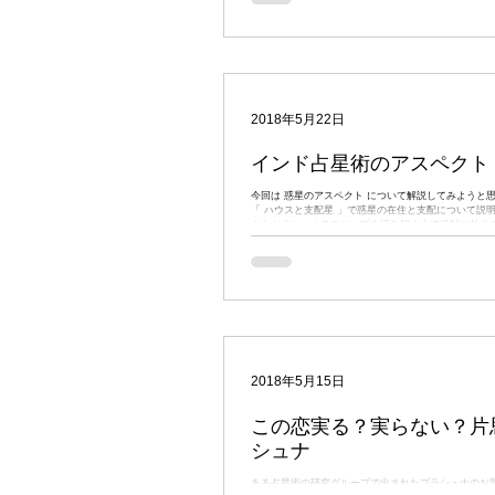
2018年5月22日
インド占星術のアスペクト
今回は 惑星のアスペクト について解説してみようと思います。
「 ハウスと支配星 」で惑星の在住と支配について説
クトもまた、ホロスコープを読み解く上で絶対に外す
念といえます。 Aspect（アスペクト）はドリシュティ（Drishti）とも呼ば
れ、 「見る」 ことを意味します。 文字どおり、惑星
惑星）を「見る」、視線を投げかけるわけですね。 惑
（ハウス）に影響を及ぼすのは言うまでもありません
星座（あるいは惑星）を「見つめる」ことによって、
響を与えることができるわけです。 それでは、具体的に見ていきましょ
う。 原則1：惑星は対角線のハウスにアスペクトする マリリン・モンロー
のホロスコープを例に説明します。 矢印が示しているように、金星は対角
線の星座である4室の天秤座にアスペクトしています。
座から数えて7室にアスペクトする。これが第1の原則
2018年5月15日
です。 マリリン・モンローの4室に
この恋実る？実らない？片
シュナ
ある占星術の研究グループで出されたプラシュナのお題