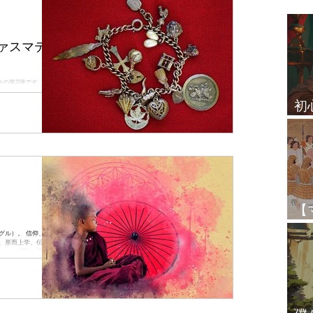
お知らせ
テーマ別リサーチ
ァスマテ
プラシュナ（ホラリー）
の第2弾です。 仕
な質問が出ますが、口
初
ことといえば「お金」
ですよね。...
占
クシャトラ
レッスン生の感想
その他
【
と
グル）。 信仰、宗
、形而上学。伝統。
どちらも移動に関係す
。...