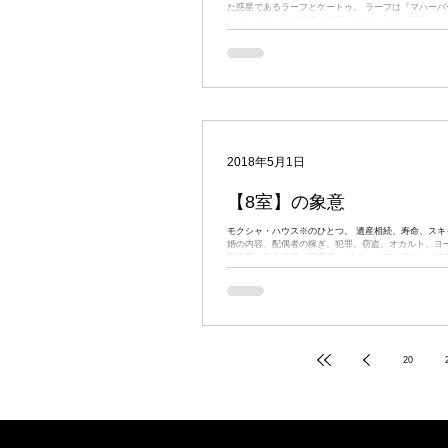
た惑星であるラーフとケートゥ。 ラーフは『マハーバ
ヤナ』などの古代神話を起源とするアスラ（悪魔）で
姿で描写されます。...
2018年5月1日
【8室】の象意
モクシャ・ハウス※のひとつ。 遺産相続、寿命、スキ
婚の内容、配偶者の稼ぎ。犯罪。窃盗。オカルト、ヨ
慢性病、外生殖器。研究者。 他のハウスと絡むと「中
わす。 （例）5-8のコンビネーション→学業の中断、転科 
20