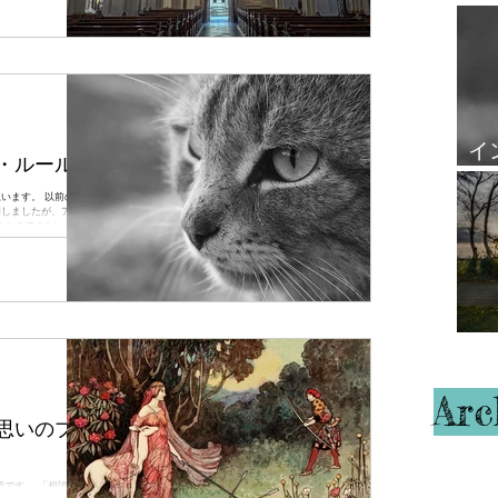
覧
イ
・ルール
ル
 以前の記事
明しましたが、アスペ
ことのできない基本概
が別の星座（あるいは
星は在住した星座
が、アスペクトで別の
遠く離れた場所にも影
ハ
 惑星は、在住する星
にして基本中の基本
Arc
思いのプラ
です。 「相談者は