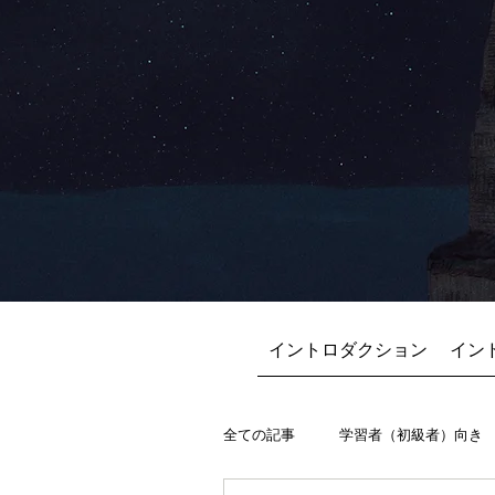
イントロダクション
イン
全ての記事
学習者（初級者）向き