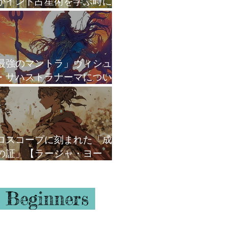
がインド占星術を学ぶ時に
がけていること
最強のマントラ」ヴィシュ
・サハストラナーマについ
ロスコープに刻まれた「成
の証」【ラージャ・ヨー
】
 Beginners