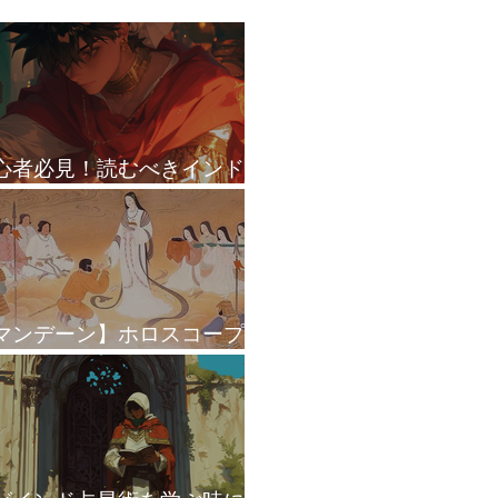
心者必見！読むべきインド
星術本 BEST3
マンデーン】ホロスコープ
ダシャーで皇位継承を読む