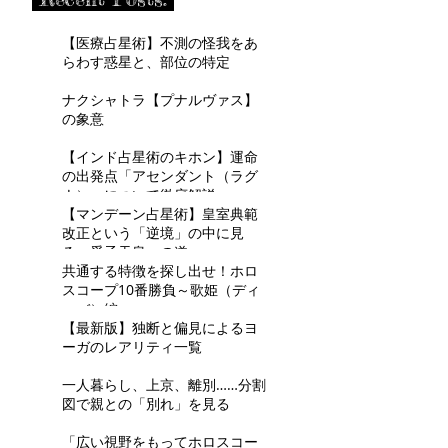
【医療占星術】不測の怪我をあ
らわす惑星と、部位の特定
ナクシャトラ【プナルヴァス】
の象意
【インド占星術のキホン】運命
の出発点「アセンダント（ラグ
ナ）」について徹底解説
【マンデーン占星術】皇室典範
改正という「逆境」の中に見
る、愛子天皇への道
共通する特徴を探し出せ！ホロ
スコープ10番勝負～歌姫（ディ
ーバ）編～
【最新版】独断と偏見によるヨ
ーガのレアリティ一覧
一人暮らし、上京、離別……分割
図で親との「別れ」を見る
「広い視野をもってホロスコー