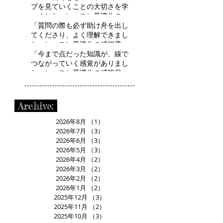
プを見ていくことの大切さを学
べました」レッスン受講生の感
想⑬ R.Tさん
「質問の際も必ず助け舟を出し
てくださり、よく理解できまし
た」レッスン受講生の感想⑫
H.Aさん
「今まで点だった知識が、線で
つながっていく感覚がありまし
た」レッスン受講生の感想⑪
R.Mさん
Archive:
2026年8月
（1）
1件の記事
2026年7月
（3）
3件の記事
2026年6月
（3）
3件の記事
2026年5月
（3）
3件の記事
2026年4月
（2）
2件の記事
2026年3月
（2）
2件の記事
2026年2月
（2）
2件の記事
2026年1月
（2）
2件の記事
2025年12月
（3）
3件の記事
2025年11月
（2）
2件の記事
2025年10月
（3）
3件の記事