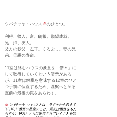
ウパチャヤ・ハウス
※
のひとつ。
利得、収入。富。朗報。願望成就。
兄、姉、友人。
父方の叔父。左耳。くるぶし。妻の兄
弟、母親の寿命。
11室は絡むハウスの象意を「倍々」に
して取得していくという暗示がある
が、11室は解脱を意味する12室のひと
つ手前に位置するため、涅槃へと至る
直前の最後の罠をあらわす。
※
ウパチャヤ・ハウスとは、ラグナから数えて
3,6,10,11番目の星座のこと。最初は困難をもた
らすが、努力とともに改善されていくことを暗