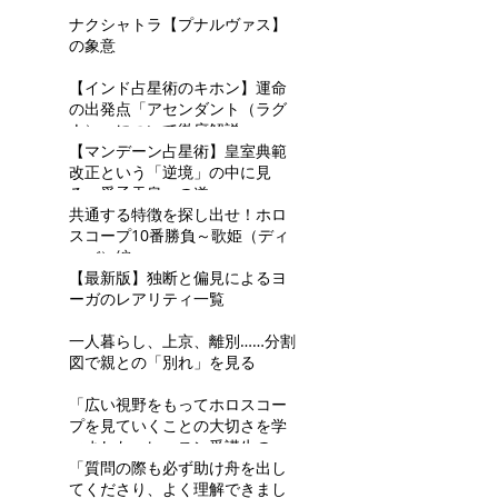
ナクシャトラ【プナルヴァス】
の象意
【インド占星術のキホン】運命
の出発点「アセンダント（ラグ
ナ）」について徹底解説
【マンデーン占星術】皇室典範
改正という「逆境」の中に見
る、愛子天皇への道
共通する特徴を探し出せ！ホロ
スコープ10番勝負～歌姫（ディ
ーバ）編～
【最新版】独断と偏見によるヨ
ーガのレアリティ一覧
一人暮らし、上京、離別……分割
図で親との「別れ」を見る
「広い視野をもってホロスコー
プを見ていくことの大切さを学
べました」レッスン受講生の感
想⑬ R.Tさん
「質問の際も必ず助け舟を出し
てくださり、よく理解できまし