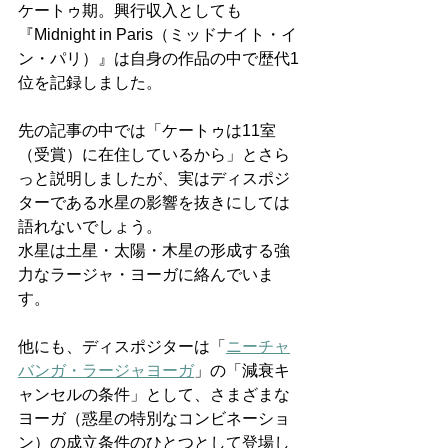
ケートゥ期。興行収入としても
『Midnight in Paris（ミッドナイト・イ
ン・パリ）』は自身の作品の中で歴代1
位を記録しました。
先の記事の中では「ケートゥは11室
（受賞）に在住しているから」とさら
っと説明しましたが、実はディスポジ
ターである水星の影響を抜きにしては
語れないでしょう。
水星は土星・太陽・木星の形成する強
力なラージャ・ヨーガに絡んでいま
す。
他にも、ディスポジターは「
ニーチャ
バンガ・ラージャヨーガ
」の「減衰キ
ャンセルの条件」として、さまざまな
ヨーガ（惑星の特別なコンビネーショ
ン）の成立条件のひとつとして登場し