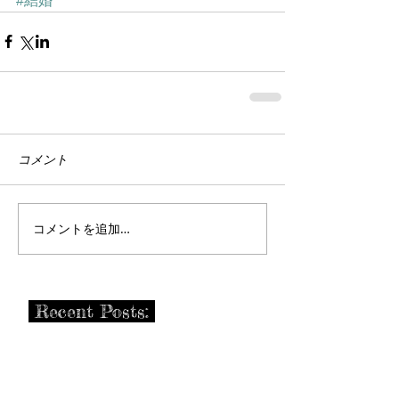
#結婚
コメント
コメントを追加…
Recent Posts:
【医療占星術】不測の怪我をあ
らわす惑星と、部位の特定