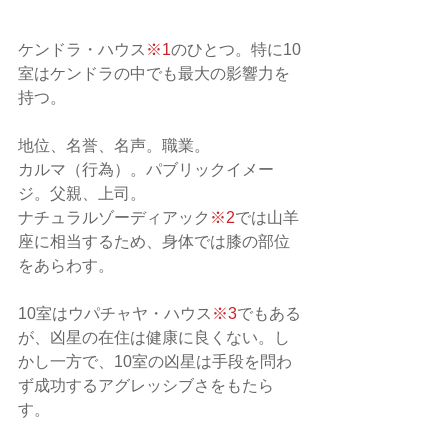
ケンドラ・ハウス
※1
のひとつ。特に10
室はケンドラの中でも最大の影響力を
持つ。
地位、名誉、名声。職業。
カルマ（行為）。パブリックイメー
ジ。父親、上司。
ナチュラルゾーディアック
※2
では山羊
座に相当するため、身体では膝の部位
をあらわす。
10室はウパチャヤ・ハウス
※3
でもある
が、凶星の在住は健康に良くない。し
かし一方で、10室の凶星は手段を問わ
ず成功するアグレッシブさをもたら
す。