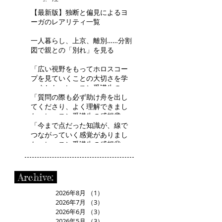
ーバ）編～
【最新版】独断と偏見によるヨ
ーガのレアリティ一覧
一人暮らし、上京、離別……分割
図で親との「別れ」を見る
「広い視野をもってホロスコー
プを見ていくことの大切さを学
べました」レッスン受講生の感
想⑬ R.Tさん
「質問の際も必ず助け舟を出し
てくださり、よく理解できまし
た」レッスン受講生の感想⑫
H.Aさん
「今まで点だった知識が、線で
つながっていく感覚がありまし
た」レッスン受講生の感想⑪
R.Mさん
Archive:
2026年8月
（1）
1件の記事
2026年7月
（3）
3件の記事
2026年6月
（3）
3件の記事
2026年5月
（3）
3件の記事