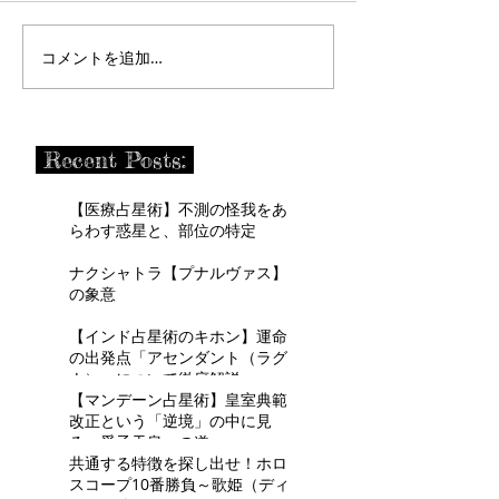
コメントを追加…
Recent Posts:
【医療占星術】不測の怪我をあ
らわす惑星と、部位の特定
ナクシャトラ【プナルヴァス】
の象意
【インド占星術のキホン】運命
の出発点「アセンダント（ラグ
ナ）」について徹底解説
【マンデーン占星術】皇室典範
改正という「逆境」の中に見
る、愛子天皇への道
共通する特徴を探し出せ！ホロ
スコープ10番勝負～歌姫（ディ