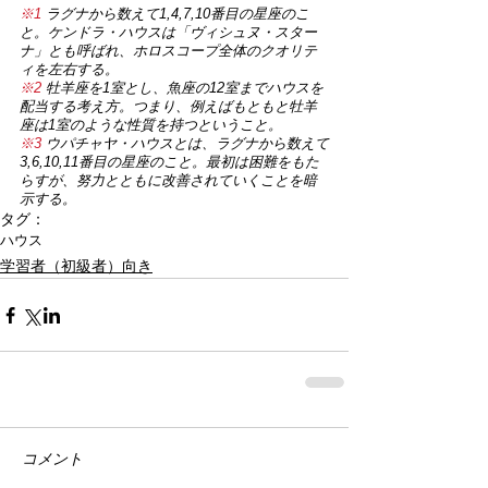
※1
 ラグナから数えて1,4,7,10番目の星座のこ
と。ケンドラ・ハウスは「ヴィシュヌ・スター
ナ」とも呼ばれ、ホロスコープ全体のクオリテ
ィを左右する。
※2
 牡羊座を1室とし、魚座の12室までハウスを
配当する考え方。つまり、例えばもともと牡羊
座は1室のような性質を持つということ。
※3
 ウパチャヤ・ハウスとは、ラグナから数えて
3,6,10,11番目の星座のこと。最初は困難をもた
らすが、努力とともに改善されていくことを暗
示する。
タグ：
ハウス
学習者（初級者）向き
コメント