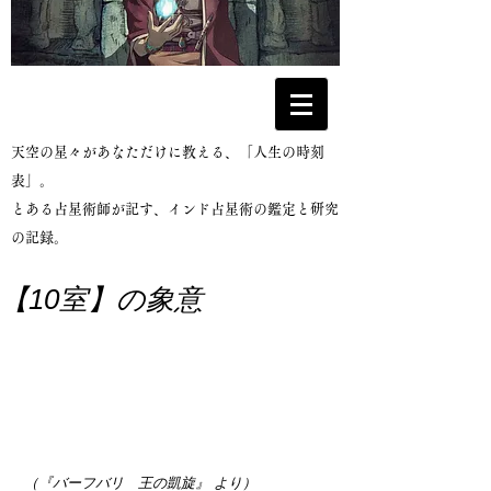
​天空の星々があなただけに教える、「人生の時刻
表」。
とある占星術師が記す、インド占星術の鑑定と研究
の記録。
【10室】の象意
 （『バーフバリ　王の凱旋』 より）