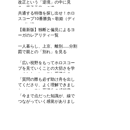
改正という「逆境」の中に見
る、愛子天皇への道
共通する特徴を探し出せ！ホロ
スコープ10番勝負～歌姫（ディ
ーバ）編～
【最新版】独断と偏見によるヨ
ーガのレアリティ一覧
一人暮らし、上京、離別……分割
図で親との「別れ」を見る
「広い視野をもってホロスコー
プを見ていくことの大切さを学
べました」レッスン受講生の感
想⑬ R.Tさん
「質問の際も必ず助け舟を出し
てくださり、よく理解できまし
た」レッスン受講生の感想⑫
H.Aさん
「今まで点だった知識が、線で
つながっていく感覚がありまし
た」レッスン受講生の感想⑪
R.Mさん
Archive: