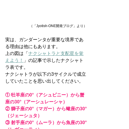
（「Jyotish-ONE開発ブログ」より）
実は、ガンダーンタが重要な境界であ
る理由は他にもあります。
上の図は「
ナクシャトラと支配星を覚
えよう！
」の記事で示したナクシャト
ラ表です。
ナクシャトラが以下の3サイクルで成立
していたことを思い出してください。
① 牡羊座の0°（アシュビニー）から蟹
座の30°（アーシュレーシャ）
② 獅子座の0°（マガー）から蠍座の30°
（ジェーシュタ）
③ 射手座の0°（ムーラ）から魚座の30°