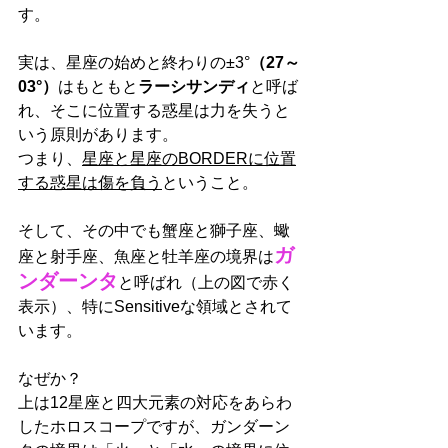
す。
実は、星座の始めと終わりの±3°
（27～
03°）
はもともと
ラーシサンディ
と呼ば
れ、そこに位置する惑星は力を失うと
いう原則があります。
つまり、
星座と星座のBORDERに位置
する惑星は傷を負う
ということ。
そして、その中でも蟹座と獅子座、蠍
ガ
座と射手座、魚座と牡羊座の境界は
ンダーンタ
と呼ばれ（上の図で赤く
表示）、特にSensitiveな領域とされて
います。
なぜか？
上は12星座と四大元素の対応をあらわ
したホロスコープですが、ガンダーン