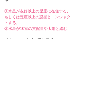
①水星が友好以上の星座に在住する、
もしくは定座以上の惑星とコンジャク
トする。
②水星が10室の支配星や太陽と絡む。
以上の2点の条件が最低限満たされてい
る必要があるようです。
他にも3室や5室など、キーポイントと
なる要素はまだまだありそうですね。
そんなわけで、お届けしました「ホロ
スコープ10番勝負」、いかがでしたで
しょうか？
やっぱりこれだけのホロスコープを一
気に記事にすると、もうね・・・疲労
感がはんぱないです(+o+)