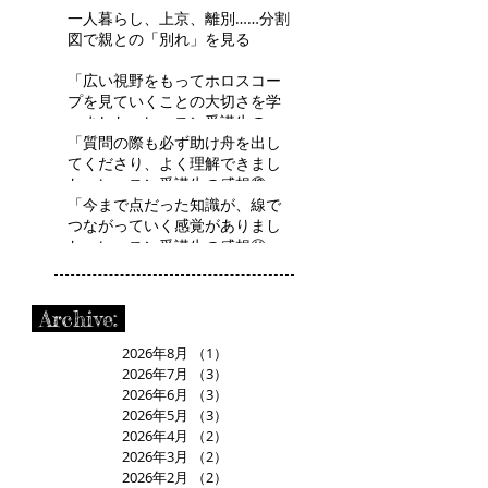
一人暮らし、上京、離別……分割
図で親との「別れ」を見る
「広い視野をもってホロスコー
プを見ていくことの大切さを学
べました」レッスン受講生の感
想⑬ R.Tさん
「質問の際も必ず助け舟を出し
てくださり、よく理解できまし
た」レッスン受講生の感想⑫
H.Aさん
「今まで点だった知識が、線で
つながっていく感覚がありまし
た」レッスン受講生の感想⑪
R.Mさん
Archive:
2026年8月
（1）
1件の記事
2026年7月
（3）
3件の記事
2026年6月
（3）
3件の記事
2026年5月
（3）
3件の記事
2026年4月
（2）
2件の記事
2026年3月
（2）
2件の記事
2026年2月
（2）
2件の記事