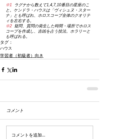
※1 
 ラグナから数えて1,4,7,10番目の星座のこ
と。ケンドラ・ハウスは「ヴィシュヌ・スター
ナ」とも呼ばれ、ホロスコープ全体のクオリテ
ィを左右する。
※2
  疑問、質問の発生した時間・場所でホロス
コープを作成し、吉凶を占う技法。ホラリーと
も呼ばれる。
タグ：
ハウス
学習者（初級者）向き
コメント
コメントを追加…