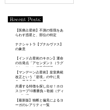
Recent Posts:
【医療占星術】不測の怪我をあ
らわす惑星と、部位の特定
ナクシャトラ【プナルヴァス】
の象意
【インド占星術のキホン】運命
の出発点「アセンダント（ラグ
ナ）」について徹底解説
【マンデーン占星術】皇室典範
改正という「逆境」の中に見
る、愛子天皇への道
共通する特徴を探し出せ！ホロ
スコープ10番勝負～歌姫（ディ
ーバ）編～
【最新版】独断と偏見によるヨ
ーガのレアリティ一覧