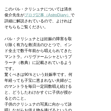
このバル・クリシュナについては清水
俊介先生が
ブログ記事（AstroDiary）
で
詳細に解説されているので、よければ
そちらもご覧ください。
バル・クリシュナとは妊娠の障害を取
り除く有力な救済法のひとつで、イン
ド全土で数千年前から唱えられてきた
マントラ。ハリヴァームシャというプ
ラーナ（教典）に記載されているよう
です。
驚くべきは90％という妊娠率です。何
年経っても子宝に恵まれない夫婦がこ
のマントラを毎日一定回数唱え続ける
と、どうしたわけかすぐに子供が授か
るとのこと。
子供のクリシュナの写真に向かって詠
唱しながらお供え物を捧げるというの