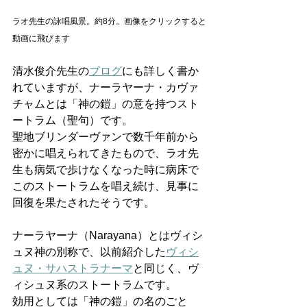
ラオ先生の詠唱風景。約8分。画像をクリックすると
動画に飛びます
清水俊介先生の
ブログ
にも詳しく書か
れていますが、ナーラヤーナ・カヴァ
チャムとは「神の鎧」の意を持つスト
ートラム（聖句）です。
聖地ブリンダーヴァンで数千年前から
密かに唱えられてきたもので、ラオ先
生も病気で歩けなくなった時に病床で
このストートラムを唱え続け、見事に
回復を果たされたそうです。
ナーラヤーナ（Narayana）とはヴィシ
ュヌ神の別称で、以前紹介した
ヴィシ
ュヌ・サハストラナーマ
と同じく、ヴ
ィシュヌ系のストートラムです。
効用としては「神の鎧」の名のごと