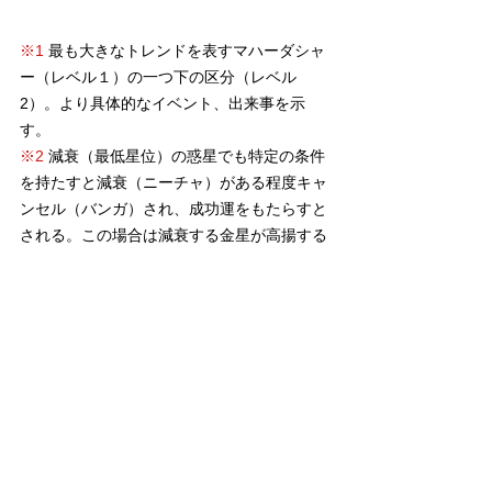
※1
 最も大きなトレンドを表すマハーダシャ
ー（レベル１）の一つ下の区分（レベル
2）。より具体的なイベント、出来事を示
す。
※2
 減衰（最低星位）の惑星でも特定の条件
を持たすと減衰（ニーチャ）がある程度キャ
ンセル（バンガ）され、成功運をもたらすと
される。この場合は減衰する金星が高揚する
水星とタイトにコンジャクトすることでバン
ガの条件を満たしている。
学習者（初級者）向き
マントラ